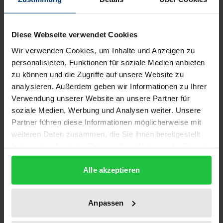
Description
Der Value of a Statistical Life (VSL) stellt ein Konzept
Diese Webseite verwendet Cookies
zur monetären Bewertung von Todesrisiken wie
Wir verwenden Cookies, um Inhalte und Anzeigen zu
etwa der Feinstaubkonzentration im Rahmen von
personalisieren, Funktionen für soziale Medien anbieten
zu können und die Zugriffe auf unsere Website zu
wohlfahrtsökonomischen Kosten-Nutzen-Analysen
analysieren. Außerdem geben wir Informationen zu Ihrer
dar. Die mikroökonomischen, methodologischen,
Verwendung unserer Website an unsere Partner für
erkenntnistheoretischen und normativen Fragen,
soziale Medien, Werbung und Analysen weiter. Unsere
die sich in diesem Zusammenhang stellen, werden
Partner führen diese Informationen möglicherweise mit
zusammengetragen und gebündelt. Zum einen stellt
weiteren Daten zusammen, die Sie ihnen bereitgestellt
sich so die Frage der gerechten Verteilung von
haben oder die sie im Rahmen Ihrer Nutzung der Dienste
gesammelt haben.
Risiken, zum anderen ist zu diskutieren, ob – wie
Alle akzeptieren
beim VSL vorgesehen – (private) Präferenzen zur
Bewertung von Risiken herangezogen werden
können und dürfen. Zur Beantwortung diese Fragen
Anpassen
wird der Begriff des 'individuellen Risikos'