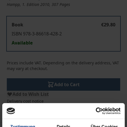
Hampp, 1. Edition 2010, 307 Pages
Book
€29.80
ISBN 978-3-86618-428-2
Available
Prices include VAT. Depending on the delivery address, VAT
may vary at checkout.
Add to Cart
Add to Wish List
Delivery cost notice
Zustimmung
Details
Über Cookies