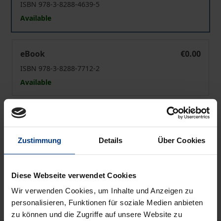
ISBN 978-3-8288-4639-5
Available
Die Ethnogenese des englischen Volkes
eBook
€0.00
ISBN 978-3-8288-7712-2
Available
Prices include VAT. Depending on the delivery address, VAT
may vary at checkout.
Zustimmung
Details
Über Cookies
Add to Cart
Add to Wish List
Diese Webseite verwendet Cookies
Delivery cost notice
Wir verwenden Cookies, um Inhalte und Anzeigen zu
personalisieren, Funktionen für soziale Medien anbieten
zu können und die Zugriffe auf unsere Website zu