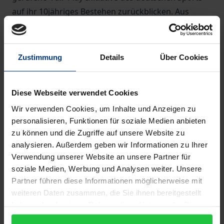
auf ihr 10jähriges Bestehen zurückblicken. Aus
diesem Anlaß haben die Autoren - einem wiederholt
an sie herangetragenen Wunsch folgend - eine
Presse-Dokumentation erstellt. Sie ist ein Spiegelbild
Zustimmung
Details
Über Cookies
des Wegs, den diese große nationale
Wertkampagne unter der Federführung der
Diese Webseite verwendet Cookies
Deutschen Olympischen Gesellschaft bisher
gegangen ist, macht die verschiedenen
Wir verwenden Cookies, um Inhalte und Anzeigen zu
personalisieren, Funktionen für soziale Medien anbieten
Aktionsformen und thematischen Schwerpunkte
zu können und die Zugriffe auf unsere Website zu
deutlich und erlaubt interessante Rückschlüsse
analysieren. Außerdem geben wir Informationen zu Ihrer
darauf, wie die Initiative von der öffentlichen und
Verwendung unserer Website an unsere Partner für
veröffentlichten Meinung bisher wahrgenommen
soziale Medien, Werbung und Analysen weiter. Unsere
wurde.
Partner führen diese Informationen möglicherweise mit
Obwohl das Verzeichnis fast 5000
weiteren Daten zusammen, die Sie ihnen bereitgestellt
haben oder die sie im Rahmen Ihrer Nutzung der Dienste
Einzeleintragungen enthält, ist es weit davon
gesammelt haben.
entfernt, vollständig zu sein. Die Autoren