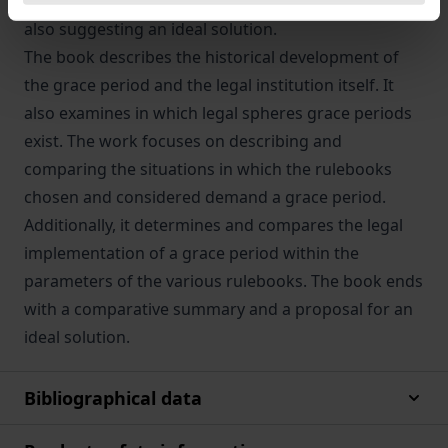
compares the various types of regulations, while
also suggesting an ideal solution.
The book describes the historical development of
the grace period and the legal institution itself. It
also examines in which legal spheres grace periods
exist. The work focuses on describing and
comparing the situations in which the rulebooks
chosen and considered demand a grace period.
Additionally, it determines and compares the legal
implementation of a grace period within the
parameters of the various rulebooks. The book ends
with a comparative summary and a proposal for an
ideal solution.
Bibliographical data