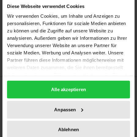
Diese Webseite verwendet Cookies
Prices include VAT. Depending on the delivery address, VAT
Wir verwenden Cookies, um Inhalte und Anzeigen zu
may vary at checkout.
personalisieren, Funktionen für soziale Medien anbieten
zu können und die Zugriffe auf unsere Website zu
Add to Cart
analysieren. Außerdem geben wir Informationen zu Ihrer
Add to Wish List
Verwendung unserer Website an unsere Partner für
soziale Medien, Werbung und Analysen weiter. Unsere
Delivery cost notice
Partner führen diese Informationen möglicherweise mit
weiteren Daten zusammen, die Sie ihnen bereitgestellt
haben oder die sie im Rahmen Ihrer Nutzung der Dienste
gesammelt haben.
Description
Alle akzeptieren
This book deals in detail with all questions relating
Anpassen
to the legal institution of the ‘grace period’ in
German law, the CISG as well as European and
international rulebooks. It therefore examines and
Ablehnen