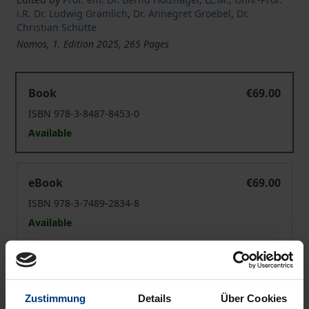
i.R. Dr. Ludwig Gramlich
,
Dr. Annegret Groebel
,
Dr.
Christian Schütte
Nomos, 1. Edition 2025, 265 Pages
Die Gaskrise und ihre Bewältigung durch die Bundesne
Book
€69.00
ISBN 978-3-8487-8453-0
Available
Die Gaskrise und ihre Bewältigung durch die Bundesne
eBook
€69.00
ISBN 978-3-7489-2834-8
Available
Prices include VAT. Depending on the delivery address, VAT
may vary at checkout.
Zustimmung
Details
Über Cookies