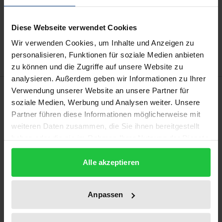
Add to Cart
Add to Wish List
Diese Webseite verwendet Cookies
Delivery cost notice
Wir verwenden Cookies, um Inhalte und Anzeigen zu
personalisieren, Funktionen für soziale Medien anbieten
zu können und die Zugriffe auf unsere Website zu
analysieren. Außerdem geben wir Informationen zu Ihrer
Description
Verwendung unserer Website an unsere Partner für
soziale Medien, Werbung und Analysen weiter. Unsere
Partner führen diese Informationen möglicherweise mit
This volume deals with the various strategies for
weiteren Daten zusammen, die Sie ihnen bereitgestellt
overcoming the gas crisis triggered by the Russian
haben oder die sie im Rahmen Ihrer Nutzung der Dienste
attack on Ukraine. Due to the lack of Russian gas,
gesammelt haben.
there was a risk of a gas shortage, and the rising
Alle akzeptieren
prices placed a massive burden on both the
economy and households. The EU responded with a
Anpassen
series of crisis regulations to secure supplies and
ease the burden on the economy and households.