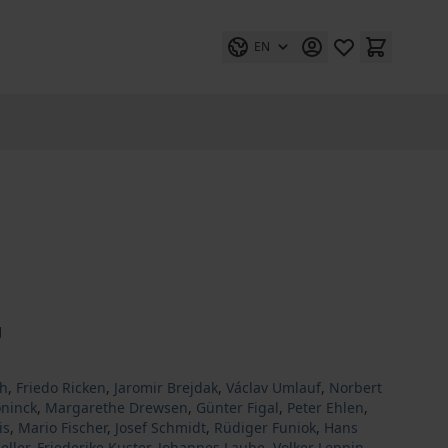
EN
g
ch
,
Friedo Ricken
,
Jaromir Brejdak
,
Václav Umlauf
,
Norbert
ninck
,
Margarethe Drewsen
,
Günter Figal
,
Peter Ehlen
,
is
,
Mario Fischer
,
Josef Schmidt
,
Rüdiger Funiok
,
Hans
eller
,
Friederike Kuster
,
Johannes Laube
,
Volker Leppin
,