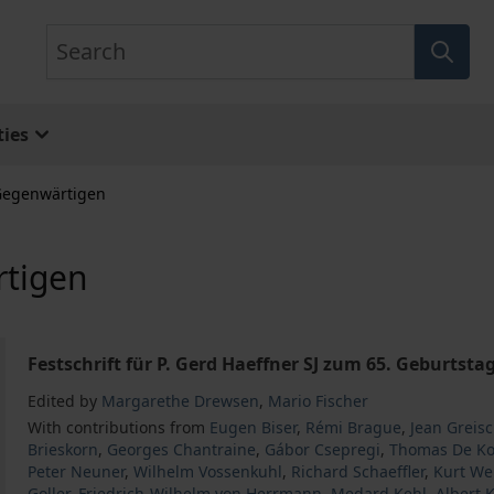
Search
ies
Gegenwärtigen
tigen
Festschrift für P. Gerd Haeffner SJ zum 65. Geburtsta
Edited by
Margarethe Drewsen
,
Mario Fischer
With contributions from
Eugen Biser
,
Rémi Brague
,
Jean Greis
Brieskorn
,
Georges Chantraine
,
Gábor Csepregi
,
Thomas De Ko
Peter Neuner
,
Wilhelm Vossenkuhl
,
Richard Schaeffler
,
Kurt We
Goller
,
Friedrich-Wilhelm von Herrmann
,
Medard Kehl
,
Albert K