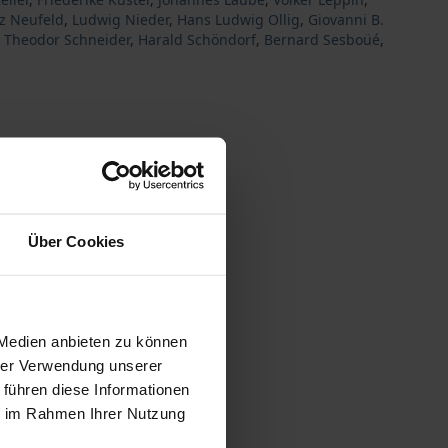
nz Neufeld
,
Ludwig Nieder
,
Hans Ludwig Ollig
,
Giovanni B.
,
Theodor Schneider
,
Harald Schöndorf
,
Bernard Sesboüé
,
Über Cookies
 vary at checkout.
 Medien anbieten zu können
hrer Verwendung unserer
 führen diese Informationen
ie im Rahmen Ihrer Nutzung