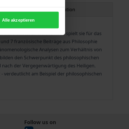
Product safety information
Alle akzeptieren
iche Existenz? Welche Rolle spielt sie für das
 und 7 französische Beiträge aus Philosophie
phänomenologische Analysen zum Verhältnis von
 bilden den Schwerpunkt des philosophischen
nd nach der Vergegenwärtigung des Heiligen.
- verdeutlicht am Beispiel der philosophischen
Follow us on