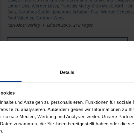
Lothar Lies
,
Werner Löser
,
Francois Marty
,
Otto Muck
,
Karl Hei
Sala
,
Dorothea Sattler
,
Johannes Schaber
,
Paul-Werner Scheele
Paul Valadier
,
Gunther Wenz
Karl-Alber-Verlag, 1. Edition 2006, 218 Pages
Book
€69.00
ISBN 978-3-495-48203-2
Available
Details
Prices include VAT. Depending on the delivery address, VAT may
Cookies
nhalte und Anzeigen zu personalisieren, Funktionen für soziale
Add to Cart
Add to Wish List
Website zu analysieren. Außerdem geben wir Informationen zu I
Delivery cost notice
r soziale Medien, Werbung und Analysen weiter. Unsere Partner
 Daten zusammen, die Sie ihnen bereitgestellt haben oder die s
n.