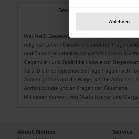
Description
Ablehnen
Was heißt Gegenwart? In welchem Verhältnis steht
religiöse Leben? Diesen und anderen Fragen widme
und Theologie erhellen die verschiedenen Facet
Gegenwart und Zeitlichkeit sowie zur Gegenwar
Teils. Die theologischen Beiträge fragen nach F
Zudem geht es um die Frage, welche Anforderunge
Anthropologie und an Fragen der Ökumene.
Mit einem Vorwort von Mario Fischer und Marg
About Nomos
Service