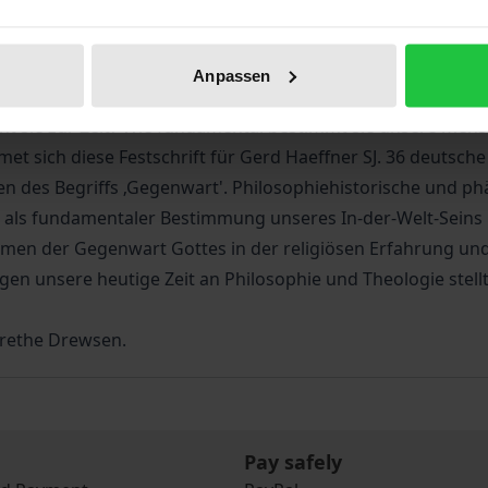
Bibliographical data
Anpassen
 sie zur Zeit? Wie fundamental bestimmt sie unsere menschl
t sich diese Festschrift für Gerd Haeffner SJ. 36 deutsche
ten des Begriffs ‚Gegenwart'. Philosophiehistorische und 
t als fundamentaler Bestimmung unseres In-der-Welt-Seins
ormen der Gegenwart Gottes in der religiösen Erfahrung u
n unsere heutige Zeit an Philosophie und Theologie stellt 
arethe Drewsen.
Pay safely