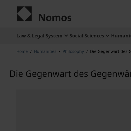
Skip to Content
Law & Legal System
Social Sciences
Humanit
Home
/
Humanities
/
Philosophy
/
Die Gegenwart des 
Die Gegenwart des Gegenwär