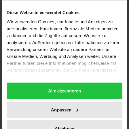
Description
Diese Webseite verwendet Cookies
Wir verwenden Cookies, um Inhalte und Anzeigen zu
personalisieren, Funktionen für soziale Medien anbieten
Die Dissertation »Die Gewährleistungspflicht der
zu können und die Zugriffe auf unsere Website zu
Mitgliedstaaten zur Aufrechterhaltung des
analysieren. Außerdem geben wir Informationen zu Ihrer
Binnenmarktes« fasst die Rechtsprechung des
Verwendung unserer Website an unsere Partner für
EuGHs zu den Straßenblockaden französischer
soziale Medien, Werbung und Analysen weiter. Unsere
Landwirte zusammen. Die Arbeit untersucht, ob
Partner führen diese Informationen möglicherweise mit
nicht-staatliche Handelshemmnisse eine
weiteren Daten zusammen, die Sie ihnen bereitgestellt
haben oder die sie im Rahmen Ihrer Nutzung der Dienste
Handlungspflicht der Mitgliedstaaten begründen.
gesammelt haben.
Nach einer Darstellung der ökonomischen wie
Alle akzeptieren
rechtlichen Ausgangssituation und einer
Gegenüberstellung der Schutzpflichtkonstellationen
im deutschen und europäischen Recht widmet sich
Anpassen
die Arbeit der dogmatischen Verankerung einer
binnenmarktrechtlichen Schutzpflicht im EG-
Ablehnen