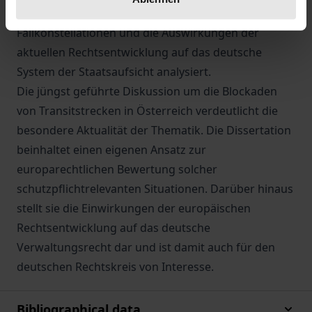
Vertrag. Daran anknüpfend werden praktische
Fallkonstellationen und die Auswirkungen der
aktuellen Rechtsentwicklung auf das deutsche
System der Staatsaufsicht analysiert.
Die jüngst geführte Diskussion um die Blockaden
von Transitstrecken in Österreich verdeutlicht die
besondere Aktualität der Thematik. Die Dissertation
beinhaltet einen eigenen Ansatz zur
europarechtlichen Bewertung solcher
schutzpflichtrelevanten Situationen. Darüber hinaus
stellt sie die Einwirkungen der europäischen
Rechtsentwicklung auf das deutsche
Verwaltungsrecht dar und ist damit auch für den
deutschen Rechtskreis von Interesse.
Bibliographical data