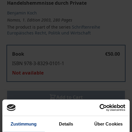
Handelshemmnisse durch Private
Benjamin Koch
Nomos, 1. Edition 2003, 280 Pages
The product is part of the series
Schriftenreihe
Europäisches Recht, Politik und Wirtschaft
Book
€50.00
ISBN 978-3-8329-0101-1
Not available
Add to Cart
Add to Wish List
Delivery cost notice
Zustimmung
Details
Über Cookies