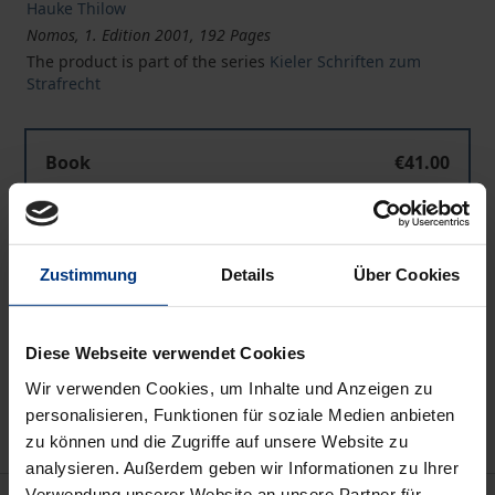
Hauke Thilow
Nomos, 1. Edition 2001, 192 Pages
The product is part of the series
Kieler Schriften zum
Strafrecht
Book
€41.00
ISBN 978-3-7890-7246-8
Not available
Zustimmung
Details
Über Cookies
Add to Cart
Diese Webseite verwendet Cookies
Add to Wish List
Wir verwenden Cookies, um Inhalte und Anzeigen zu
Delivery cost notice
personalisieren, Funktionen für soziale Medien anbieten
zu können und die Zugriffe auf unsere Website zu
analysieren. Außerdem geben wir Informationen zu Ihrer
Verwendung unserer Website an unsere Partner für