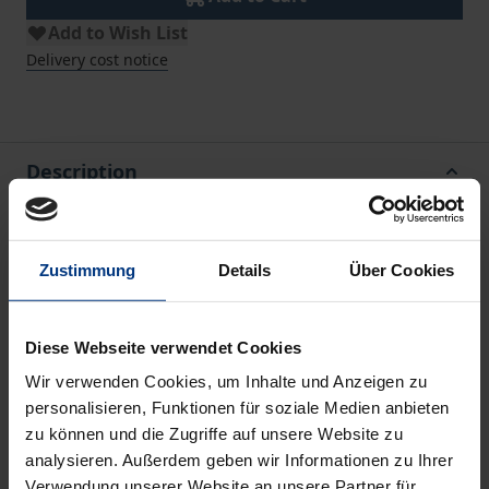
Add to Wish List
Delivery cost notice
Description
In this volume, Corrado Becker ventures to take an
overall legal view of same-sex marriage and
Zustimmung
Details
Über Cookies
presents the topic in a comprehensive constitutional
and comparative legal context. In addition, the legal-
Diese Webseite verwendet Cookies
historical development of marriage and
Wir verwenden Cookies, um Inhalte und Anzeigen zu
homosexuality over the centuries is traced;
personalisieren, Funktionen für soziale Medien anbieten
comparative legal remarks place the issue on a
zu können und die Zugriffe auf unsere Website zu
broader foundation. From this broader context, the
analysieren. Außerdem geben wir Informationen zu Ihrer
possibilities and limits of a further development of
Verwendung unserer Website an unsere Partner für