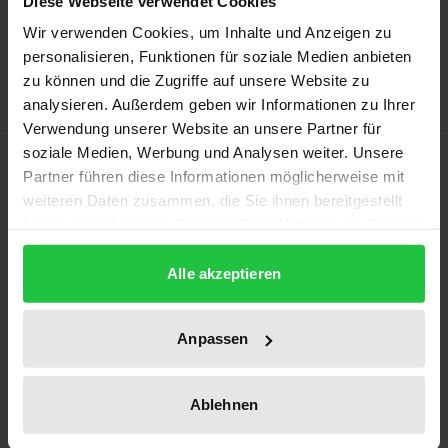
Diese Webseite verwendet Cookies
Add to Wish List
Wir verwenden Cookies, um Inhalte und Anzeigen zu
Delivery cost notice
personalisieren, Funktionen für soziale Medien anbieten
zu können und die Zugriffe auf unsere Website zu
analysieren. Außerdem geben wir Informationen zu Ihrer
Verwendung unserer Website an unsere Partner für
soziale Medien, Werbung und Analysen weiter. Unsere
Description
Partner führen diese Informationen möglicherweise mit
weiteren Daten zusammen, die Sie ihnen bereitgestellt
Although the member states of the German
haben oder die sie im Rahmen Ihrer Nutzung der Dienste
Confederation exhibited significant differences, all
gesammelt haben.
member states formally enjoyed equal rights
Alle akzeptieren
pursuant to Art. 3 of the German Federal Act and
Art. 2 of the Final Act of the Congress of Vienna. This
Anpassen
thesis examines whether, and to what extent, special
legal positions nevertheless existed for the medium-
Ablehnen
sized states, both within this group and in relation
to larger and smaller states.