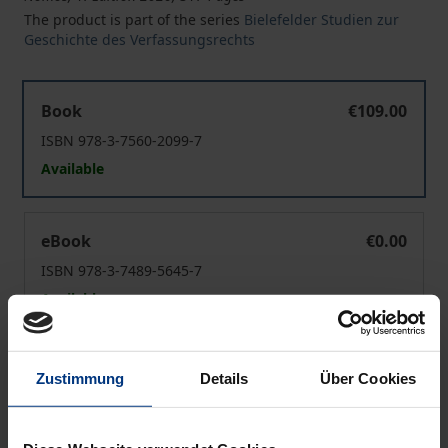
The product is part of the series
Bielefelder Studien zur
Geschichte des Verfassungsrechts
Die Gleichheit der Staaten im Deutschen Bund
Book
€109.00
ISBN 978-3-7560-2099-7
Available
Die Gleichheit der Staaten im Deutschen Bund
eBook
€0.00
ISBN 978-3-7489-5645-7
Available
Prices include VAT. Depending on the delivery address, VAT
Zustimmung
Details
Über Cookies
may vary at checkout.
Add to Cart