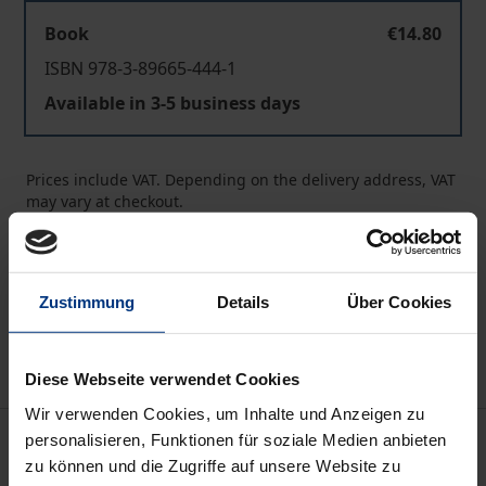
Book
€14.80
ISBN 978-3-89665-444-1
Available in 3-5 business days
Prices include VAT. Depending on the delivery address, VAT
may vary at checkout.
Add to Cart
Add to Wish List
Zustimmung
Details
Über Cookies
Delivery cost notice
Diese Webseite verwendet Cookies
Wir verwenden Cookies, um Inhalte und Anzeigen zu
Description
personalisieren, Funktionen für soziale Medien anbieten
zu können und die Zugriffe auf unsere Website zu