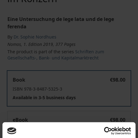
Eine Untersuchung de lege lata und de lege
ferenda
By
Dr. Sophie Nordhues
Nomos, 1. Edition 2019, 377 Pages
The product is part of the series
Schriften zum
Gesellschafts-, Bank- und Kapitalmarktrecht
Die Haftung der Muttergesellschaft und ihres Vorstan
Book
€98.00
ISBN 978-3-8487-5325-3
Available in 3-5 business days
Die Haftung der Muttergesellschaft und ihres Vorstan
eBook
€98.00
ISBN 978-3-8452-9502-2
Available