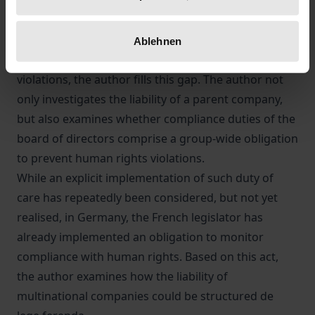
louder. The question whether such liability already
exists de lege lata has so far been answered only
fragmentarily. With her paper on the liability of
Ablehnen
multinational companies for human rights
violations, the author fills this gap. The author not
only investigates the liability of a parent company,
but also examines whether compliance duties of the
board of directors comprise a group-wide obligation
to prevent human rights violations.
While an explicit implementation of such duty of
care has repeatedly been considered, but not yet
realised, in Germany, the French legislator has
already implemented an obligation to monitor
compliance with human rights. Based on this act,
the author examines how the liability of
multinational companies could be structured de