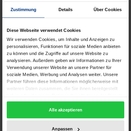
Zustimmung
Details
Über Cookies
Prices include VAT. Depending on the delivery address, VAT
may vary at checkout.
Diese Webseite verwendet Cookies
Wir verwenden Cookies, um Inhalte und Anzeigen zu
Add to Cart
personalisieren, Funktionen für soziale Medien anbieten
Add to Wish List
zu können und die Zugriffe auf unsere Website zu
Delivery cost notice
analysieren. Außerdem geben wir Informationen zu Ihrer
Verwendung unserer Website an unsere Partner für
soziale Medien, Werbung und Analysen weiter. Unsere
Partner führen diese Informationen möglicherweise mit
Description
weiteren Daten zusammen, die Sie ihnen bereitgestellt
haben oder die sie im Rahmen Ihrer Nutzung der Dienste
gesammelt haben.
Given the increasing number of human rights
Alle akzeptieren
violations by multinational companies, the call for
liability of western companies is growing louder and
Anpassen