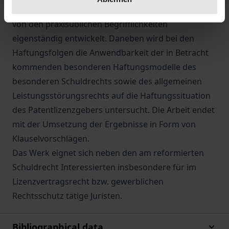
Haftungsvoraussetzungen, die der Autor ausgehend
von den praxisüblichen Begrifflichkeiten
eigenständig entwickelt. Daneben wird bei den
Haftungsfolgen die Anwendbarkeit der in Betracht
kommenden besonderen Haftungsmodelle des
besonderen Schuldrechts sowie des allgemeinen
Leistungsstörungsrechts auf die Haftungssituation
des Patentlizenzgebers untersucht. Die Arbeit endet
mit der Umsetzung der Ergebnisse in Form von
Klauselvorschlägen.
Das Werk eignet sich neben den am reformierten
Schuldrecht Interessierten insbesondere für im
Lizenzvertragsrecht bzw. gewerblichen
Rechtsschutz tätige Juristen.
Bibliographical data