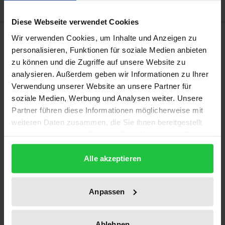
Diese Webseite verwendet Cookies
Description
Wir verwenden Cookies, um Inhalte und Anzeigen zu
personalisieren, Funktionen für soziale Medien anbieten
zu können und die Zugriffe auf unsere Website zu
Die Haftung des Patentlizenzgebers für
analysieren. Außerdem geben wir Informationen zu Ihrer
Tauglichkeitsmängel der Erfindung (oder auch
Verwendung unserer Website an unsere Partner für
»Sachmängelhaftung« des Patentlizenzgebers) zählt
soziale Medien, Werbung und Analysen weiter. Unsere
zu den schwierigsten Problemen des
Partner führen diese Informationen möglicherweise mit
Lizenzvertragsrechts. Obgleich schon früh
weiteren Daten zusammen, die Sie ihnen bereitgestellt
haben oder die sie im Rahmen Ihrer Nutzung der Dienste
diskutiert, wurde die Frage bislang nicht
gesammelt haben.
befriedigend gelöst. Aktuellen Klärungsbedarf
Alle akzeptieren
liefern die Änderungen durch das seit dem 1.1.2003
auch auf Dauerschuldverhältnisse wie den
Lizenzvertrag anzuwendende
Anpassen
Schuldrechtsmodernisierungsgesetz.
Schwerpunkte der Arbeit sind zum einen die
Ablehnen