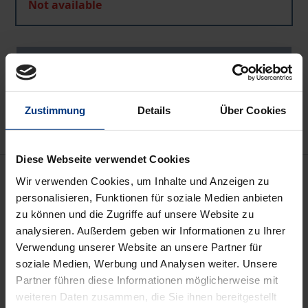
Not available
Add to Cart
Add to Wish List
Delivery cost notice
Zustimmung
Details
Über Cookies
Diese Webseite verwendet Cookies
Description
Wir verwenden Cookies, um Inhalte und Anzeigen zu
personalisieren, Funktionen für soziale Medien anbieten
Noch immer kontrovers diskutiert wird das 1994 mit
zu können und die Zugriffe auf unsere Website zu
analysieren. Außerdem geben wir Informationen zu Ihrer
dem Verbrechensbekämpfungsgesetz neugefaßte
Verwendung unserer Website an unsere Partner für
Beschleunigte Verfahren gemäß §§ 417 ff. StPO. In
soziale Medien, Werbung und Analysen weiter. Unsere
erster Linie zu dessen Sicherung hat der
Partner führen diese Informationen möglicherweise mit
Gesetzgeber 1997 mit der Vorschrift des § 127 b Abs.
weiteren Daten zusammen, die Sie ihnen bereitgestellt