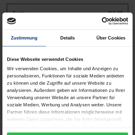
Die Hermeneutik und ihre Probleme
Book
€61.00
ISBN 978-3-495-47752-6
Available
Zustimmung
Details
Über Cookies
Prices include VAT. Depending on the delivery address, VAT
may vary at checkout.
Diese Webseite verwendet Cookies
Wir verwenden Cookies, um Inhalte und Anzeigen zu
Add to Cart
personalisieren, Funktionen für soziale Medien anbieten
zu können und die Zugriffe auf unsere Website zu
Add to Wish List
analysieren. Außerdem geben wir Informationen zu Ihrer
Delivery cost notice
Verwendung unserer Website an unsere Partner für
soziale Medien, Werbung und Analysen weiter. Unsere
Partner führen diese Informationen möglicherweise mit
weiteren Daten zusammen, die Sie ihnen bereitgestellt
Description
haben oder die sie im Rahmen Ihrer Nutzung der Dienste
gesammelt haben.