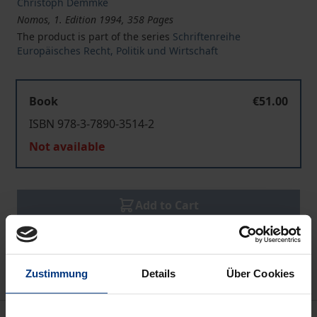
Christoph Demmke
Nomos, 1. Edition 1994, 358 Pages
The product is part of the series
Schriftenreihe
Europäisches Recht, Politik und Wirtschaft
Book
€51.00
ISBN 978-3-7890-3514-2
Not available
Add to Cart
Add to Wish List
Delivery cost notice
Zustimmung
Details
Über Cookies