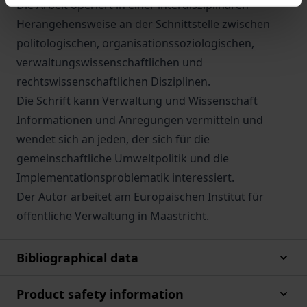
Die Arbeit operiert in einer interdisziplinären
Herangehensweise an der Schnittstelle zwischen
politologischen, organisationssoziologischen,
verwaltungswissenschaftlichen und
rechtswissenschaftlichen Disziplinen.
Die Schrift kann Verwaltung und Wissenschaft
Informationen und Anregungen vermitteln und
wendet sich an jeden, der sich für die
gemeinschaftliche Umweltpolitik und die
Implementationsproblematik interessiert.
Der Autor arbeitet am Europäischen Institut für
öffentliche Verwaltung in Maastricht.
Bibliographical data
Product safety information