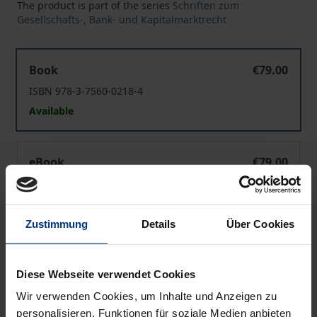
The product is part of the series
Schriften zum
Gesellschafts-, Bank- und Kapitalmarktrecht
Die Information der abhängigen Aktiengesellschaft
Book
€79.00
ISBN 978-3-7560-0218-4
Available
Die Information der abhängigen Aktiengesellschaft
eBook
€79.00
ISBN 978-3-7489-3742-5
Available
Zustimmung
Details
Über Cookies
Prices include VAT. Depending on the delivery address, VAT
may vary at checkout.
Diese Webseite verwendet Cookies
Wir verwenden Cookies, um Inhalte und Anzeigen zu
Add to Cart
personalisieren, Funktionen für soziale Medien anbieten