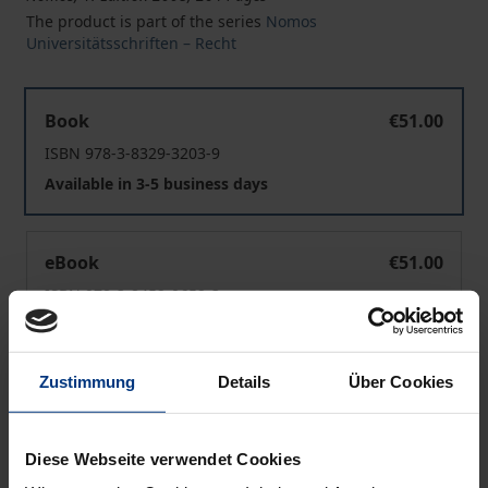
The product is part of the series
Nomos
Universitätsschriften – Recht
Die Insolvenz des Rechtsanwalts
Book
€51.00
ISBN 978-3-8329-3203-9
Available in 3-5 business days
Die Insolvenz des Rechtsanwalts
eBook
€51.00
ISBN 978-3-8452-0652-3
Available
Zustimmung
Details
Über Cookies
Prices include VAT. Depending on the delivery address, VAT
may vary at checkout.
Diese Webseite verwendet Cookies
Add to Cart