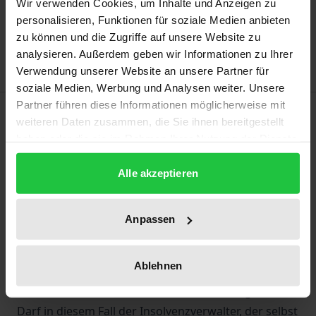
Wir verwenden Cookies, um Inhalte und Anzeigen zu
Add to Wish List
personalisieren, Funktionen für soziale Medien anbieten
zu können und die Zugriffe auf unsere Website zu
Delivery cost notice
analysieren. Außerdem geben wir Informationen zu Ihrer
Verwendung unserer Website an unsere Partner für
soziale Medien, Werbung und Analysen weiter. Unsere
Partner führen diese Informationen möglicherweise mit
Description
weiteren Daten zusammen, die Sie ihnen bereitgestellt
haben oder die sie im Rahmen Ihrer Nutzung der Dienste
Mit der Zunahme der Zahl anwaltlicher Insolvenzen
gesammelt haben.
stellen sich neue Fragen an der Schnittstelle von
Alle akzeptieren
Insolvenz- und Anwaltsrecht. Darf der
Insolvenzverwalter die Kanzlei insgesamt oder
Anpassen
einzelne Gegenstände daraus verwerten? Können
der Verwalter und die Gläubiger Einblick in die
Ablehnen
Mandantenakten nehmen? Verliert der
Insolvenzschuldner seine Anwaltszulassung? Und:
Darf in diesem Fall der Insolvenzverwalter, der selbst