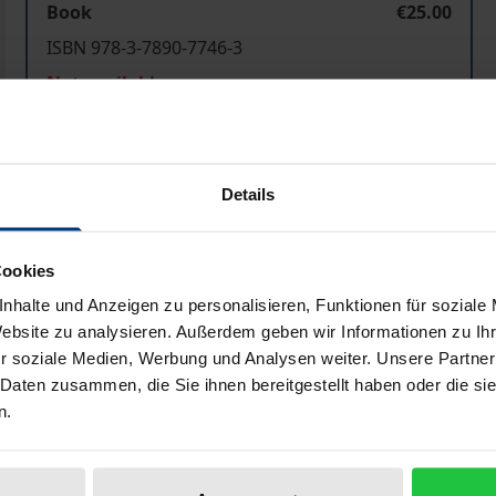
Book
€25.00
ISBN 978-3-7890-7746-3
Not available
Add to Cart
Add to Wish List
Details
Delivery cost notice
Cookies
nhalte und Anzeigen zu personalisieren, Funktionen für soziale
Bibliographical data
Website zu analysieren. Außerdem geben wir Informationen zu I
r soziale Medien, Werbung und Analysen weiter. Unsere Partner
 Daten zusammen, die Sie ihnen bereitgestellt haben oder die s
n.
h das sog. Zweite Reiserechtsänderungsgesetz im Jahre 2001
r die Insolvenzabsicherung für Reiseveranstalter wesentlic
asser erläutert detailliert diese beiden neuen Vorschriften