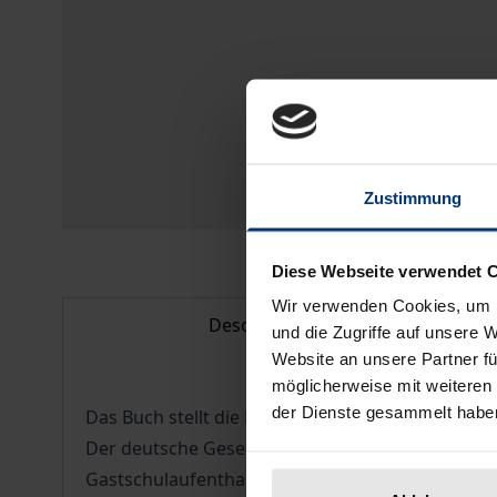
Zustimmung
Diese Webseite verwendet 
Wir verwenden Cookies, um I
Description
und die Zugriffe auf unsere 
Website an unsere Partner fü
möglicherweise mit weiteren
der Dienste gesammelt habe
Das Buch stellt die Reform des Reiserechts durc
Der deutsche Gesetzgeber hat die Vorschrift übe
Gastschulaufenthalte ins BGB eingeführt. Der Verf