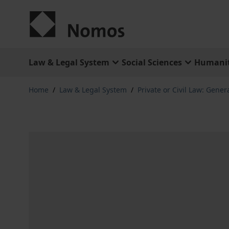
Skip to Content
Law & Legal System
Social Sciences
Humanit
Home
/
Law & Legal System
/
Private or Civil Law: Gener