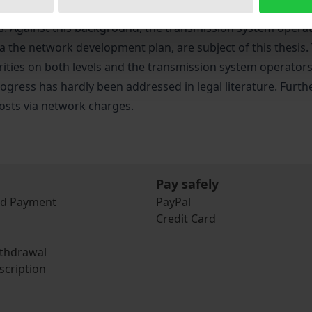
op the transmission network. The increasing share of renew
s. Against this background, the transmission system operato
a the network development plan, are subject of this thesis. 
ities on both levels and the transmission system operators
 progress has hardly been addressed in legal literature. Fu
osts via network charges.
Pay safely
nd Payment
PayPal
Credit Card
ithdrawal
scription