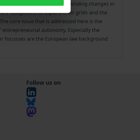
a-ble energies and the corresponding changes in
rs’ obligations to expand their grids and the
The core issue that is addressed here is the
’ entrepreneurial autonomy. Especially the
rther focusses are the European law background
Follow us on