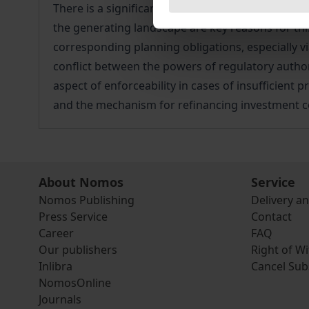
There is a significant need to expand and devel
the generating landscape are key reasons for thi
corresponding planning obligations, especially vi
conflict between the powers of regulatory author
aspect of enforceability in cases of insufficient
and the mechanism for refinancing investment c
About Nomos
Service
Nomos Publishing
Delivery a
Press Service
Contact
Career
FAQ
Our publishers
Right of W
Inlibra
Cancel Sub
NomosOnline
Journals