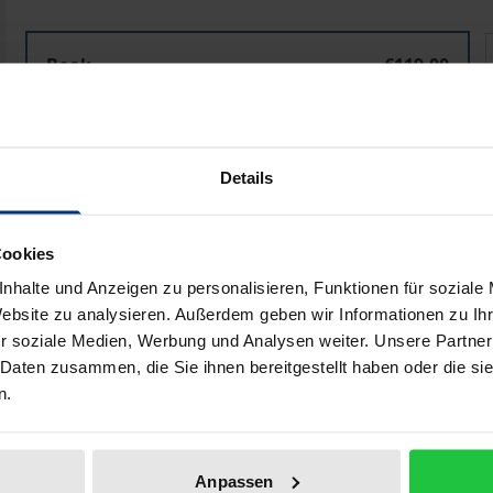
Die Investitionsplanungs- und Investitionspflichten de
Book
€119.00
ISBN 978-3-8487-4108-3
Available
Details
Prices include VAT. Depending on the delivery address, VAT may
Cookies
Add to Cart
Add to Wish List
nhalte und Anzeigen zu personalisieren, Funktionen für soziale
Delivery cost notice
Website zu analysieren. Außerdem geben wir Informationen zu I
r soziale Medien, Werbung und Analysen weiter. Unsere Partner
 Daten zusammen, die Sie ihnen bereitgestellt haben oder die s
n.
iographical data
Reviews
Anpassen