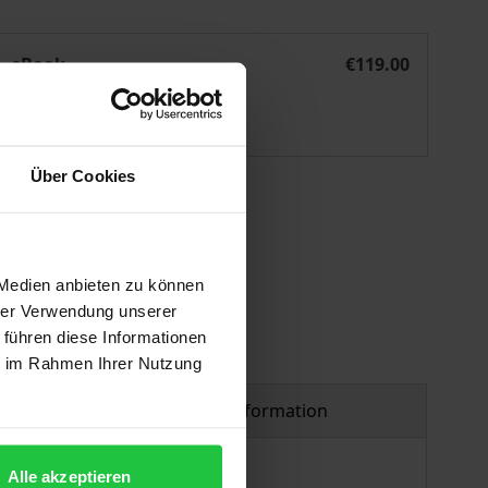
r Übertragungsnetzbetreiber
Die Investitionsplanungs- und Investitionspflichten der Üb
eBook
€119.00
ISBN 978-3-8452-8417-0
Available
Über Cookies
 vary at checkout.
 Medien anbieten zu können
hrer Verwendung unserer
 führen diese Informationen
ie im Rahmen Ihrer Nutzung
Product safety information
Alle akzeptieren