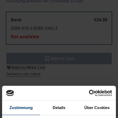
Forschungsarbeiten der Universität zu Köln
Book
€24.90
ISBN 978-3-8288-2442-3
Not available
Add to Cart
Add to Wish List
Delivery cost notice
Description
Zustimmung
Details
Über Cookies
Nach dem Debakel von Kopenhagen steht die