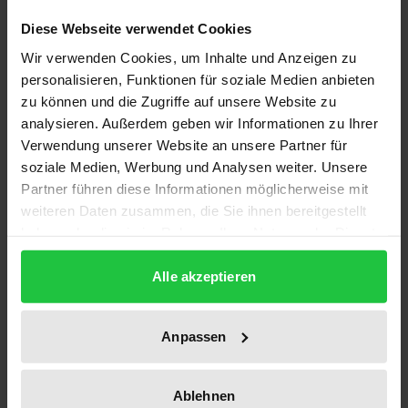
internationale Gemeinschaft immer noch vor der
Diese Webseite verwendet Cookies
Herausforderung, ein Nachfolgeabkommen für das
Wir verwenden Cookies, um Inhalte und Anzeigen zu
Kyoto-Protokoll abzuschließen. Angesichts der
personalisieren, Funktionen für soziale Medien anbieten
zentralen Rolle Brasiliens als Akteur der globalen
zu können und die Zugriffe auf unsere Website zu
Klimapolitik ist die Analyse der brasilianischen
analysieren. Außerdem geben wir Informationen zu Ihrer
Verwendung unserer Website an unsere Partner für
Klimapolitik für die künftigen Verhandlungen auf
soziale Medien, Werbung und Analysen weiter. Unsere
internationaler Ebene von entscheidender
Partner führen diese Informationen möglicherweise mit
Bedeutung. Schließlich gehört Brasilien zusammen
weiteren Daten zusammen, die Sie ihnen bereitgestellt
mit China und Indien zu denjenigen Ländern, welche
haben oder die sie im Rahmen Ihrer Nutzung der Dienste
entscheidend dafür sein werden, ob und in welcher
gesammelt haben.
Weise die Einbindung der Entwicklungs- und
Alle akzeptieren
Schwellenländer in ein globales Klimaregime
gelingen kann. Neben der Größe und Bedeutung
Anpassen
des Landes machen drei weitere Faktoren es
besonders interessant, sich mit Brasiliens
Ablehnen
Klimapolitik zu beschäftigen: die globale Bedeutung