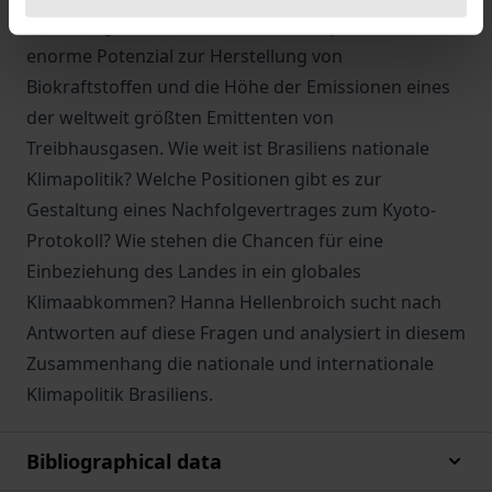
seiner Regenwälder als Kohlenstoffspeicher, das
enorme Potenzial zur Herstellung von
Biokraftstoffen und die Höhe der Emissionen eines
der weltweit größten Emittenten von
Treibhausgasen. Wie weit ist Brasiliens nationale
Klimapolitik? Welche Positionen gibt es zur
Gestaltung eines Nachfolgevertrages zum Kyoto-
Protokoll? Wie stehen die Chancen für eine
Einbeziehung des Landes in ein globales
Klimaabkommen? Hanna Hellenbroich sucht nach
Antworten auf diese Fragen und analysiert in diesem
Zusammenhang die nationale und internationale
Klimapolitik Brasiliens.
Bibliographical data