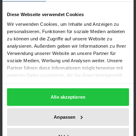
Diese Webseite verwendet Cookies
Als letzter Flächenstaat der Bundesrepublik hat auch
Wir verwenden Cookies, um Inhalte und Anzeigen zu
Hessen mit der kommunalen Grundrechtsklage
personalisieren, Funktionen für soziale Medien anbieten
seinen Gemeinden und Gemeindeverbänden bei
zu können und die Zugriffe auf unsere Website zu
Verletzungen ihres landesverfassungsrechtlich
analysieren. Außerdem geben wir Informationen zu Ihrer
gewährleisteten Selbstverwaltungsrechts die
Verwendung unserer Website an unsere Partner für
Möglichkeit eröffnet, vor dem
soziale Medien, Werbung und Analysen weiter. Unsere
Landesverfassungsgericht zu klagen. Hierdurch
Partner führen diese Informationen möglicherweise mit
weiteren Daten zusammen, die Sie ihnen bereitgestellt
erhalten die hessischen Kommunen erstmals die
haben oder die sie im Rahmen Ihrer Nutzung der Dienste
Gelegenheit, die über Art. 28 Abs. 2 GG zum Teil
gesammelt haben.
hinausreichende Garantie des Art. 137 Hessische
Alle akzeptieren
Verfassung gegenüber landesrechtlichen
Vorschriften verfassungsprozessual zu mobilisieren.
Anpassen
Jedoch ist dieses bedeutende Verfahren im
Staatsgerichtshofgesetz nur in einer äußerst
fragmentarischen Weise geregelt, was zu einer