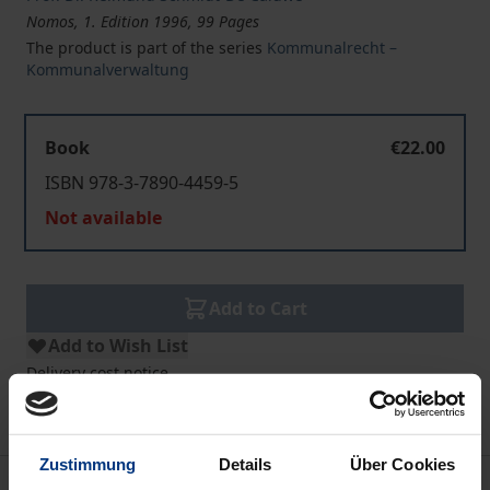
Nomos, 1. Edition 1996, 99 Pages
The product is part of the series
Kommunalrecht –
Kommunalverwaltung
Book
€22.00
ISBN 978-3-7890-4459-5
Not available
Add to Cart
Add to Wish List
Delivery cost notice
Zustimmung
Details
Über Cookies
Description