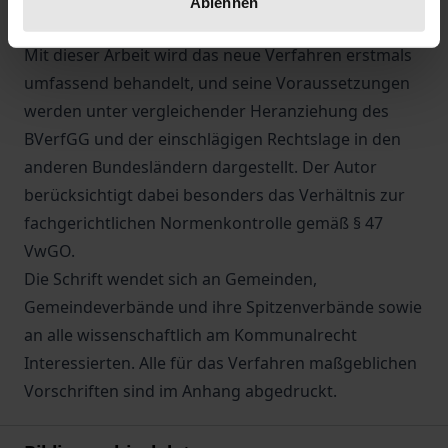
Ablehnen
Reihe verfahrensrechtlicher Zweifelsfragen führt.
Mit dieser Arbeit wird das neue Verfahren erstmals
umfassend behandelt, und seine Voraussetzungen
werden unter vergleichender Heranziehung des
BVerfGG und der einschlägigen Rechtslage in den
anderen Bundesländern dargestellt. Der Autor
berücksichtigt dabei besonders das Verhältnis zur
fachgerichtlichen Normenkontrolle gemäß § 47
VwGO.
Die Schrift wendet sich an Gemeinden,
Gemeindeverbände und ihre Spitzenverbände sowie
an alle wissenschaftlich am Kommunalrecht
Interessierten. Alle für das Verfahren maßgeblichen
Vorschriften sind im Anhang abgedruckt.