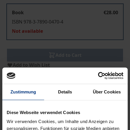
Book
€28.00
ISBN 978-3-7890-0470-4
Not available
Add to Cart
Add to Wish List
Delivery cost notice
Zustimmung
Details
Über Cookies
Bibliographical data
Diese Webseite verwendet Cookies
Wir verwenden Cookies, um Inhalte und Anzeigen zu
Edition
personalisieren, Funktionen für soziale Medien anbieten
1