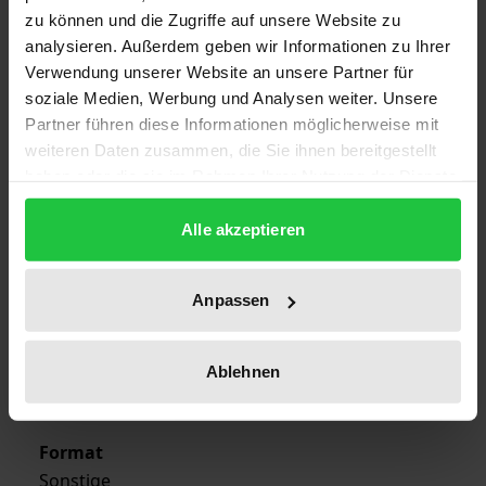
zu können und die Zugriffe auf unsere Website zu
analysieren. Außerdem geben wir Informationen zu Ihrer
ISBN
Verwendung unserer Website an unsere Partner für
978-3-7890-0470-4
soziale Medien, Werbung und Analysen weiter. Unsere
Partner führen diese Informationen möglicherweise mit
Subtitle
weiteren Daten zusammen, die Sie ihnen bereitgestellt
Länderstudien und Queranalysen
haben oder die sie im Rahmen Ihrer Nutzung der Dienste
gesammelt haben.
Publication Date
Alle akzeptieren
Nov 16, 1979
Year of Publication
Anpassen
1979
Publisher
Ablehnen
Nomos
Format
Sonstige