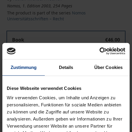
Nomos, 1. Edition 2003, 254 Pages
The product is part of the series
Nomos
Universitätsschriften – Recht
Book
€46.00
ISBN 978-3-7890-8300-6
Not available
Zustimmung
Details
Über Cookies
Add to Cart
Diese Webseite verwendet Cookies
Add to Wish List
Wir verwenden Cookies, um Inhalte und Anzeigen zu
Delivery cost notice
personalisieren, Funktionen für soziale Medien anbieten
zu können und die Zugriffe auf unsere Website zu
analysieren. Außerdem geben wir Informationen zu Ihrer
Verwendung unserer Website an unsere Partner für
Description