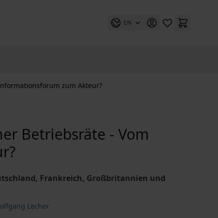
EN
 Informationsforum zum Akteur?
her Betriebsräte - Vom
ur?
utschland, Frankreich, Großbritannien und
olfgang Lecher