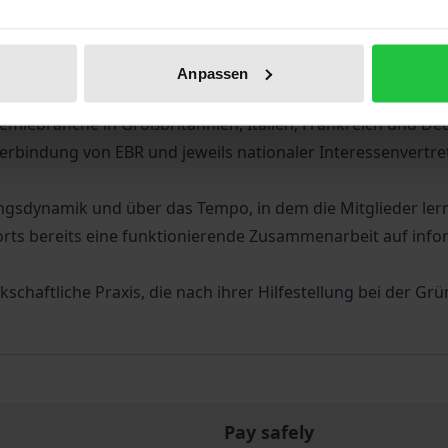
che Betriebsräte vom Rat der Europäischen Union verabschie
mer in europaweit tätigen Unternehmen. Wird die neue Einr
Anpassen
ein konzern- und länderübergreifendes Forschungsprojekt,
emiebranche in Großbritannien, Italien, Frankreich und D
rbindung von EBR und jeweils nationaler Interessenvertr
ungsdynamik und über das Tempo, in dem die Mitglieder 
erorts bereits eine funktionierende Zusammenarbeit auf i
schaftliche Praxis, die nach ihrer Hilfestellung bei der G
Pay safely