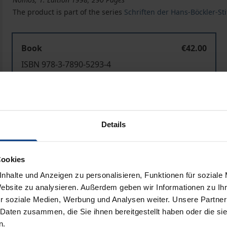
The product is part of the series
Schriften der Hans-Böckler-St
Book
€42.00
ISBN 978-3-7890-5293-4
Not available
Add to Cart
Add to Wish List
Details
Delivery cost notice
Cookies
nhalte und Anzeigen zu personalisieren, Funktionen für soziale
Website zu analysieren. Außerdem geben wir Informationen zu I
Bibliographical data
r soziale Medien, Werbung und Analysen weiter. Unsere Partner
 Daten zusammen, die Sie ihnen bereitgestellt haben oder die s
n.