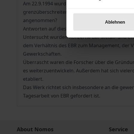
Am 22.9.1994 wurde die Richtlinie über Europäis
grenzüberschreitenden Mitwirkung der Arbeitneh
angenommen?
Ablehnen
Antworten auf diese und andere Fragen lieferte 
Untersucht wurden Konzerne der Metall- und Ch
dem Verhältnis des EBR zum Management, der Ve
Gewerkschaften.
Überrascht waren die Forscher über die Gründ
es weiterzuentwickeln. Außerdem hat sich viel
etabliert.
Das Werk richtet sich insbesondere an die gewerk
Tagesarbeit von EBR gefordert ist.
About Nomos
Service