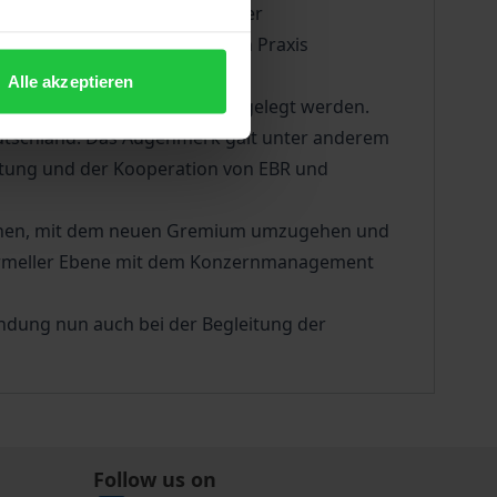
det. Sie schafft ein System der
ichtung in der betrieblichen Praxis
Alle akzeptieren
 dessen Resultate hiermit vorgelegt werden.
eutschland. Das Augenmerk galt unter anderem
etung und der Kooperation von EBR und
lernen, mit dem neuen Gremium umzugehen und
nformeller Ebene mit dem Konzernmanagement
ründung nun auch bei der Begleitung der
Follow us on