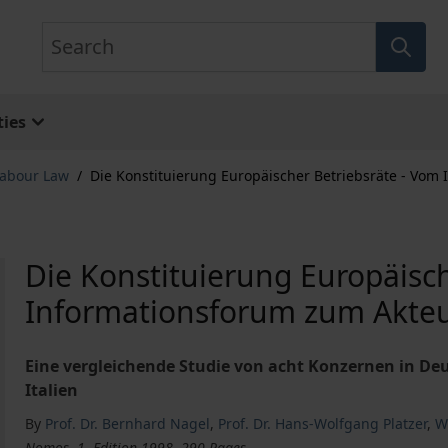
Search
ies
abour Law
/
Die Konstituierung Europäischer Betriebsräte - Vom
Die Konstituierung Europäisc
Informationsforum zum Akte
Eine vergleichende Studie von acht Konzernen in De
Italien
By
Prof. Dr. Bernhard Nagel
,
Prof. Dr. Hans-Wolfgang Platzer
,
W
Nomos, 1. Edition 1998, 290 Pages