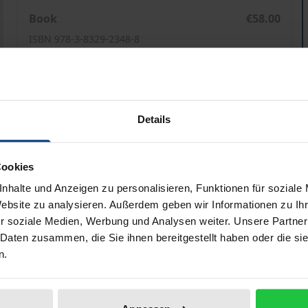
Die korporative Gruppenbildung als Organisationsmod
Book
€58.00
ISBN 978-3-8329-2348-8
Not available
Prices include VAT. Depending on the delivery address, VAT may
Details
Add to Cart
Add to Wish List
Cookies
Delivery cost notice
nhalte und Anzeigen zu personalisieren, Funktionen für soziale
Website zu analysieren. Außerdem geben wir Informationen zu I
r soziale Medien, Werbung und Analysen weiter. Unsere Partner
Bibliographical data
 Daten zusammen, die Sie ihnen bereitgestellt haben oder die s
n.
anisation eines heterogenen Gesellschafterkreises bei Fam