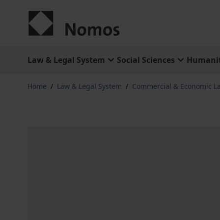
Skip to Content
Law & Legal System
Social Sciences
Humanit
Home
/
Law & Legal System
/
Commercial & Economic L