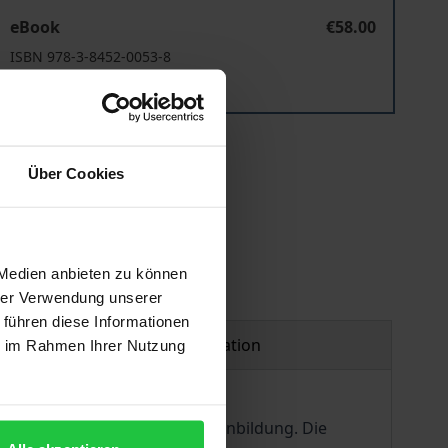
ell für Familienunternehmen
Die korporative Gruppenbildung als Organisationsmodell 
eBook
€58.00
ISBN 978-3-8452-0053-8
Available
 vary at checkout.
Über Cookies
 Medien anbieten zu können
hrer Verwendung unserer
 führen diese Informationen
Product safety information
ie im Rahmen Ihrer Nutzung
ilienunternehmen durch Gruppenbildung. Die