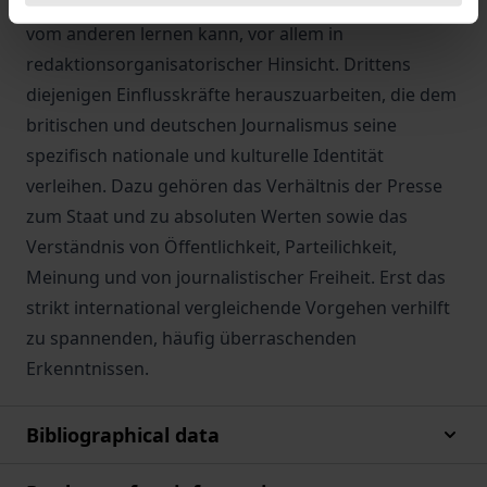
darzustellen, was der Journalismus des einen Landes
vom anderen lernen kann, vor allem in
redaktionsorganisatorischer Hinsicht. Drittens
diejenigen Einflusskräfte herauszuarbeiten, die dem
britischen und deutschen Journalismus seine
spezifisch nationale und kulturelle Identität
verleihen. Dazu gehören das Verhältnis der Presse
zum Staat und zu absoluten Werten sowie das
Verständnis von Öffentlichkeit, Parteilichkeit,
Meinung und von journalistischer Freiheit. Erst das
strikt international vergleichende Vorgehen verhilft
zu spannenden, häufig überraschenden
Erkenntnissen.
Bibliographical data