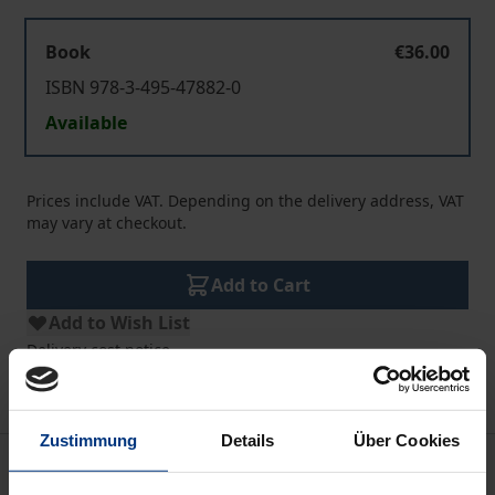
Book
€36.00
ISBN 978-3-495-47882-0
Available
Prices include VAT. Depending on the delivery address, VAT
may vary at checkout.
Add to Cart
Add to Wish List
Delivery cost notice
Zustimmung
Details
Über Cookies
Description