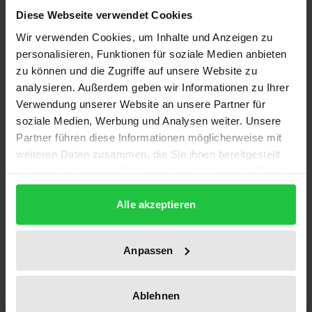
Diese Webseite verwendet Cookies
Die Briten halfen 1945 maßgeblich dabei, in
Wir verwenden Cookies, um Inhalte und Anzeigen zu
Deutschland einen neuen, demokratischen
personalisieren, Funktionen für soziale Medien anbieten
Journalismus aufzubauen. Ist die englische Presse
zu können und die Zugriffe auf unsere Website zu
auch heute noch ein Vorbild? Das Buch bietet einen
analysieren. Außerdem geben wir Informationen zu Ihrer
systematischen Vergleich des britischen und
Verwendung unserer Website an unsere Partner für
deutschen Journalismus – von seinen historischen
soziale Medien, Werbung und Analysen weiter. Unsere
Wurzeln bis zu seinen aktuellen Problemen. Die
Partner führen diese Informationen möglicherweise mit
weiteren Daten zusammen, die Sie ihnen bereitgestellt
Arbeit verfolgt drei Ziele: Erstens das komplexe
haben oder die sie im Rahmen Ihrer Nutzung der Dienste
Handlungsfeld der britischen und deutschen
gesammelt haben.
Journalisten mit ihren relevanten Einflussbereichen
Alle akzeptieren
(u.a. Pressetradition, Marktdynamik, Presserecht,
Medienpolitik, Berufsethik, Selbstverständnis,
Anpassen
Standesorganisationen, Nachwuchsausbildung,
Redaktionsabläufe und -zwänge) zu beschreiben
und vergleichend zu analysieren. Zweitens
Ablehnen