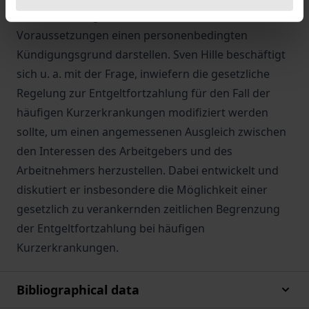
Bundesarbeitsgerichts entwickelten
Voraussetzungen einen personenbedingten
Kündigungsgrund darstellen. Sven Hille beschäftigt
sich u. a. mit der Frage, inwiefern die gesetzliche
Regelung zur Entgeltfortzahlung für den Fall der
häufigen Kurzerkrankungen modifiziert werden
sollte, um einen angemessenen Ausgleich zwischen
den Interessen des Arbeitgebers und des
Arbeitnehmers herzustellen. Dabei entwickelt und
diskutiert er insbesondere die Möglichkeit einer
gesetzlich zu verankernden zeitlichen Begrenzung
der Entgeltfortzahlung bei häufigen
Kurzerkrankungen.
Bibliographical data