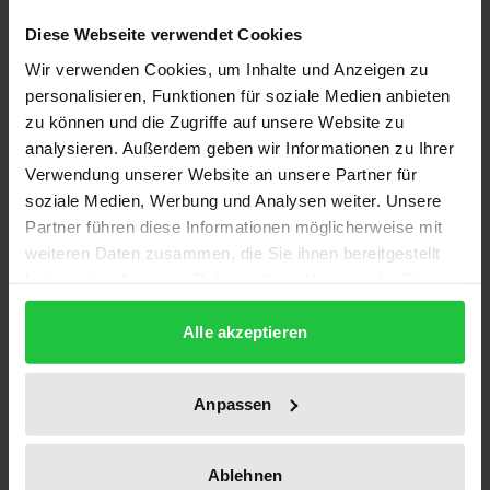
Diese Webseite verwendet Cookies
Nach dem Entgeltfortzahlungsgesetz hat der
Wir verwenden Cookies, um Inhalte und Anzeigen zu
Arbeitnehmer im Krankheitsfall gegen den
personalisieren, Funktionen für soziale Medien anbieten
Arbeitgeber einen Anspruch auf Entgeltfortzahlung.
zu können und die Zugriffe auf unsere Website zu
Dabei begrenzt der Gesetzgeber den Zeitraum der
analysieren. Außerdem geben wir Informationen zu Ihrer
Verwendung unserer Website an unsere Partner für
Entgeltfortzahlung auf insgesamt sechs Wochen,
soziale Medien, Werbung und Analysen weiter. Unsere
sofern die krankheitsbedingten Fehlzeiten auf ein
Partner führen diese Informationen möglicherweise mit
und derselben Erkrankung beruhen. Resultieren die
weiteren Daten zusammen, die Sie ihnen bereitgestellt
Fehlzeiten aber aus verschiedenen Krankheiten,
haben oder die sie im Rahmen Ihrer Nutzung der Dienste
beginnt der Sechswochenzeitraum des § 3 EFZG
gesammelt haben.
immer wieder von Neuem zu laufen. Durch diesen
Alle akzeptieren
Neubeginn kann der Arbeitgeber bei häufigen
Kurzerkrankungen des Arbeitnehmers mit
Anpassen
erheblichen Entgeltfortzahlungspflichten belastet
sein. Daher können häufige Kurzerkrankungen
Ablehnen
unter von der Rechtsprechung des