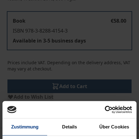
Book
€58.00
ISBN 978-3-8288-4154-3
Available in 3-5 business days
Prices include VAT. Depending on the delivery address, VAT
may vary at checkout.
Add to Cart
Add to Wish List
Delivery cost notice
Zustimmung
Details
Über Cookies
Description