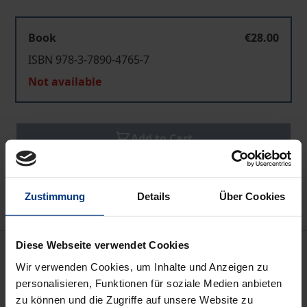
Book
€28.00
ISBN 978-3-7890-4765-7
Not available
Add to Cart
Add to Wish List
Delivery cost notice
Zustimmung
Details
Über Cookies
Diese Webseite verwendet Cookies
Description
Wir verwenden Cookies, um Inhalte und Anzeigen zu
personalisieren, Funktionen für soziale Medien anbieten
Seit dem Krieg im ehemaligen Jugoslawien ist die
zu können und die Zugriffe auf unsere Website zu