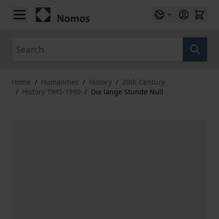
Skip to Content
Search
Home
/
Humanities
/
History
/
20th Century
/
History 1945-1990
/
Die lange Stunde Null