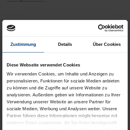
Description
Zustimmung
Details
Über Cookies
Die Demokratie Nachkriegsdeutschlands ist lange
Zeit vor dem Hintergrund betrachtet worden, dass
es eine „Stunde Null“ nicht gegeben habe. Dabei
Diese Webseite verwendet Cookies
wurde nicht beachtet, dass Stunde Null ein
Wir verwenden Cookies, um Inhalte und Anzeigen zu
amerikanisches, kein deutsches Konzept war. Die
personalisieren, Funktionen für soziale Medien anbieten
Modernisierung Westdeutschlands folgte einem
zu können und die Zugriffe auf unsere Website zu
Programm der Besatzungspolitik, das den gelenkten
analysieren. Außerdem geben wir Informationen zu Ihrer
Verwendung unserer Website an unsere Partner für
sozialen Wandel vorsah: Die Überwindung des
soziale Medien, Werbung und Analysen weiter. Unsere
Nationalsozialismus und die Entwicklung einer
Partner führen diese Informationen möglicherweise mit
Zivilgesellschaft.
weiteren Daten zusammen, die Sie ihnen bereitgestellt
Autoren aus Geschichte, Philosophie, Politologie,
haben oder die sie im Rahmen Ihrer Nutzung der Dienste