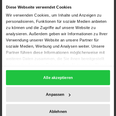
Add to Cart
Diese Webseite verwendet Cookies
Add to Wish List
Wir verwenden Cookies, um Inhalte und Anzeigen zu
Delivery cost notice
personalisieren, Funktionen für soziale Medien anbieten
zu können und die Zugriffe auf unsere Website zu
analysieren. Außerdem geben wir Informationen zu Ihrer
Verwendung unserer Website an unsere Partner für
Description
soziale Medien, Werbung und Analysen weiter. Unsere
Partner führen diese Informationen möglicherweise mit
weiteren Daten zusammen, die Sie ihnen bereitgestellt
After a long term of strict regulation the national
haben oder die sie im Rahmen Ihrer Nutzung der Dienste
coach market was finally deregulated in January
gesammelt haben.
2013. Although the regulatory principle of the
Alle akzeptieren
national express coach market was based on free
market initiative of transport operators, the market
Anpassen
was strongly regulated by the national law on public
transport. The concession procedure privileged
Ablehnen
incumbent operators which led to the fact that in