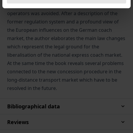
actuality free competition between transport
operators was avoided. After a description of the
former regulation system and a profound view of
the European influences on the German coach
market, the author elaborates the main law changes
which represent the legal ground for the
liberalisation of the national express coach market.
At the same time the book reveals several problems
connected to the new concession procedure in the
long-distance transport market which have to be
resolved in the future.
Bibliographical data
Reviews