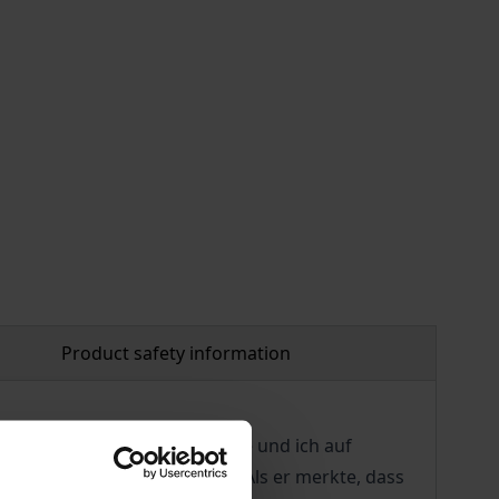
Product safety information
ten Missionar W. A. Wienecke und ich auf
der der 'Church of Africa'. Als er merkte, dass