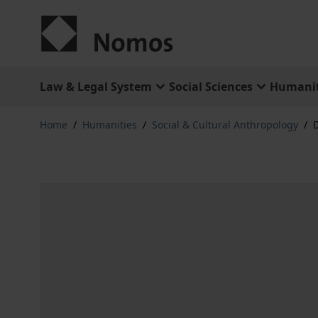
Skip to Content
Law & Legal System
Social Sciences
Humanit
Home
/
Humanities
/
Social & Cultural Anthropology
/