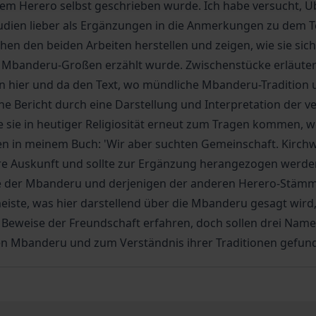
inem Herero selbst geschrieben wurde. Ich habe versucht, 
dien lieber als Ergänzungen in die Anmerkungen zu dem T
en den beiden Arbeiten herstellen und zeigen, wie sie sic
den Mbanderu-Großen erzählt wurde. Zwischenstücke erläute
ren hier und da den Text, wo mündliche Mbanderu-Tradition
liche Bericht durch eine Darstellung und Interpretation de
wie sie in heutiger Religiosität erneut zum Tragen kommen, 
en in meinem Buch: 'Wir aber suchten Gemeinschaft. Kirc
ere Auskunft und sollte zur Ergänzung herangezogen werde
te der Mbanderu und derjenigen der anderen Herero-Stämm
iste, was hier darstellend über die Mbanderu gesagt wird,
 Beweise der Freundschaft erfahren, doch sollen drei Na
en Mbanderu und zum Verständnis ihrer Traditionen gefund