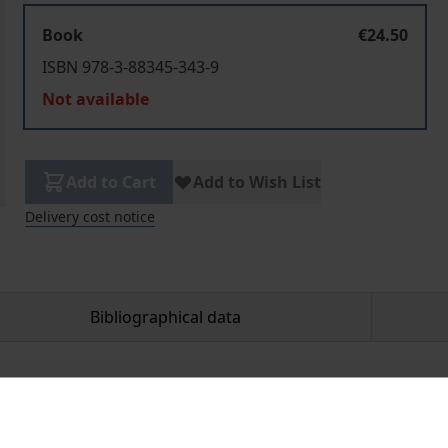
Book
€24.50
ISBN 978-3-88345-343-9
Not available
Add to Cart
Add to Wish List
Delivery cost notice
Bibliographical data
chlichen Separationsbewegungen in Südwestafrika begegne
i 1966 dem Mbanderu Edward Ndjoze, Mitglied und Mitbegrün