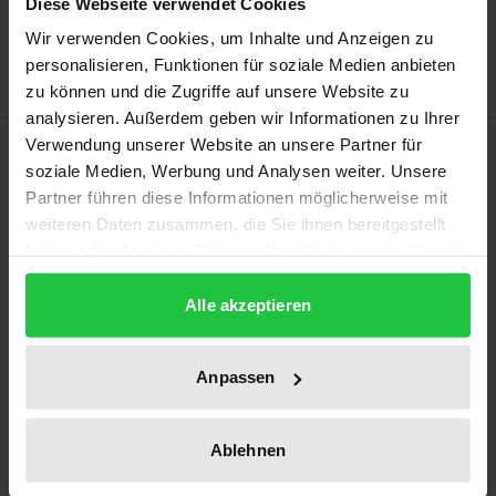
Diese Webseite verwendet Cookies
Add to Wish List
Delivery cost notice
Wir verwenden Cookies, um Inhalte und Anzeigen zu
personalisieren, Funktionen für soziale Medien anbieten
zu können und die Zugriffe auf unsere Website zu
analysieren. Außerdem geben wir Informationen zu Ihrer
Description
Verwendung unserer Website an unsere Partner für
soziale Medien, Werbung und Analysen weiter. Unsere
Partner führen diese Informationen möglicherweise mit
The medical, legal and social context that justifies
weiteren Daten zusammen, die Sie ihnen bereitgestellt
the medical indication as a condition for medical
haben oder die sie im Rahmen Ihrer Nutzung der Dienste
action is subject to erosion tendencies. Therefore,
gesammelt haben.
there is considerable uncertainty regarding the legal
Alle akzeptieren
use of the medical indication. The dissertation
resolves this uncertainty by means of an innovative
Anpassen
medical treatment concept. The constitutional
analysis of the medical indication shows that
Ablehnen
informed consent can basically serve as an
indication equivalent. The condition for this is that