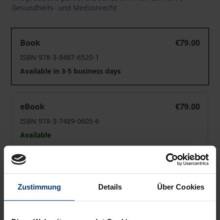
Gesundheits- und Medizinrecht
Die medizinische Indikation als Grundrechtsproblem
Book
€79.00
ISBN 978-3-8487-6520-1
Available in 3-5 business days
Die medizinische Indikation als Grundrechtsproblem
eBook
€79.00
ISBN 978-3-7489-0605-6
Available
Prices include VAT. Depending on the delivery address, VAT
may vary at checkout.
Zustimmung
Details
Über Cookies
Add to Cart