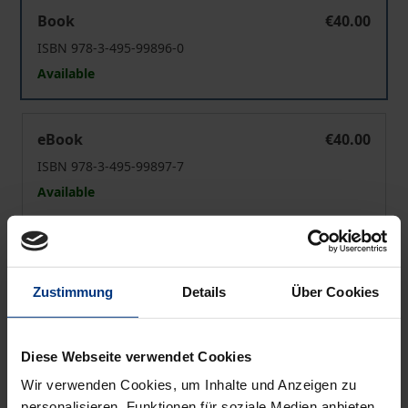
Die Metaphysik und der Motor
Book
€40.00
ISBN 978-3-495-99896-0
Available
Die Metaphysik und der Motor
eBook
€40.00
ISBN 978-3-495-99897-7
Available
Prices include VAT. Depending on the delivery address, VAT
may vary at checkout.
Zustimmung
Details
Über Cookies
Add to Cart
Add to Wish List
Diese Webseite verwendet Cookies
Delivery cost notice
Wir verwenden Cookies, um Inhalte und Anzeigen zu
personalisieren, Funktionen für soziale Medien anbieten