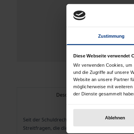
Zustimmung
Diese Webseite verwendet 
Wir verwenden Cookies, um I
und die Zugriffe auf unsere 
Website an unsere Partner fü
möglicherweise mit weiteren
der Dienste gesammelt habe
Description
Ablehnen
Seit der Schuldrechtsreform ist die Nacherfüllu
Streitfragen, die die Autorin auf der Grundlage