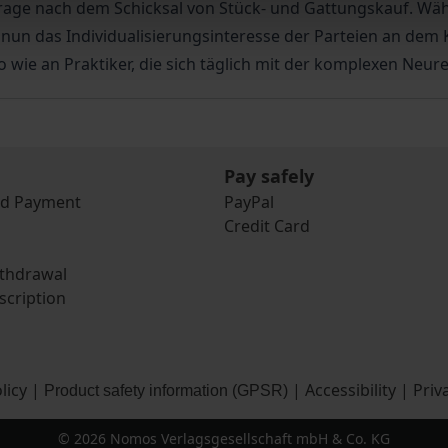
 Frage nach dem Schicksal von Stück- und Gattungskauf. W
t nun das Individualisierungsinteresse der Parteien an de
o wie an Praktiker, die sich täglich mit der komplexen Ne
Pay safely
nd Payment
PayPal
Credit Card
ithdrawal
scription
licy
|
|
Accessibility
|
Priv
Product safety information (GPSR)
© 2026 Nomos Verlagsgesellschaft mbH & Co. KG