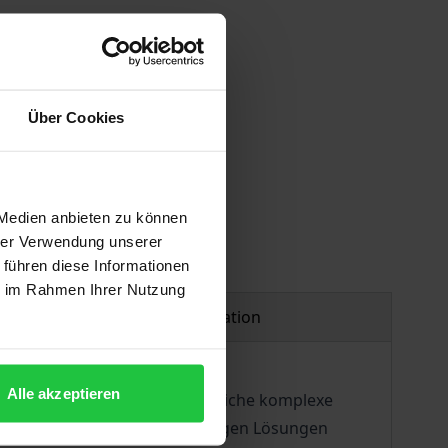
Über Cookies
 Medien anbieten zu können
hrer Verwendung unserer
 führen diese Informationen
ie im Rahmen Ihrer Nutzung
Product safety information
Alle akzeptieren
sammenhang stellen sich zahlreiche komplexe
tituts der Nacherfüllung stimmigen Lösungen