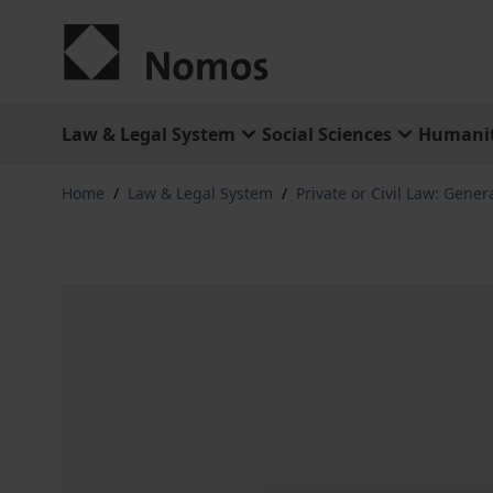
Skip to Content
Law & Legal System
Social Sciences
Humanit
Home
/
Law & Legal System
/
Private or Civil Law: Gener