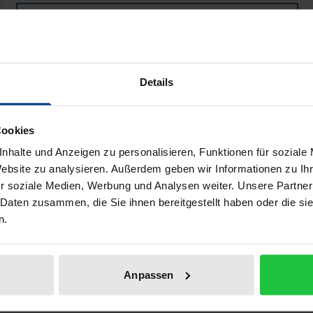
Book
€64.00
ISBN 978-3-8329-1086-0
Not available
Details
Add to Cart
Add to Wish List
Cookies
Delivery cost notice
nhalte und Anzeigen zu personalisieren, Funktionen für soziale
Website zu analysieren. Außerdem geben wir Informationen zu I
r soziale Medien, Werbung und Analysen weiter. Unsere Partner
 Daten zusammen, die Sie ihnen bereitgestellt haben oder die s
n.
Bibliographical data
Anpassen
ng der zentrale Rechtsbehelf des Kaufrechts. In diesem Zu
 einer dogmatischen und rechtspolitischen Analyse des Ins