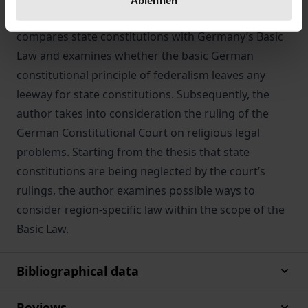
region-specific norms in state constitutions. She
compares state constitutions with Germany’s Basic
Law and examines whether the basic German
constitutional principle of federalism leaves any
leeway for state constitutions. Subsequently, the
author takes into consideration the ruling of the
German Constitutional Court on religious legal
problems. Starting from the thesis that state
constitutions are being neglected by the court’s
rulings, the author examines possible ways to
consider region-specific law within the scope of the
Basic Law.
Bibliographical data
Reviews