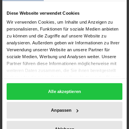
Diese Webseite verwendet Cookies
Add to Cart
Wir verwenden Cookies, um Inhalte und Anzeigen zu
Add to Wish List
personalisieren, Funktionen für soziale Medien anbieten
Delivery cost notice
zu können und die Zugriffe auf unsere Website zu
analysieren. Außerdem geben wir Informationen zu Ihrer
Verwendung unserer Website an unsere Partner für
soziale Medien, Werbung und Analysen weiter. Unsere
Description
Partner führen diese Informationen möglicherweise mit
weiteren Daten zusammen, die Sie ihnen bereitgestellt
haben oder die sie im Rahmen Ihrer Nutzung der Dienste
Some German state constitutions contain norms
gesammelt haben.
that are explicitly influenced by Christianity. At the
Alle akzeptieren
same time, the German constitutional system
stipulates the principle of religious ideological
Anpassen
neutrality. This is reflected in the negative aspects of
civil liberties. In this study, the author examines the
tense legal relationship between civil liberties and
Ablehnen