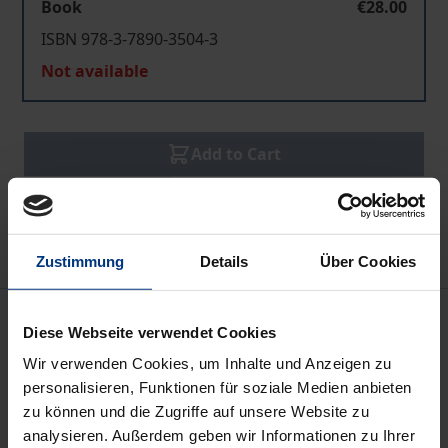
Book
€28.00
ISBN 978-3-7890-3504-3
Not available
Add to Cart
Add to Wish List
Delivery cost notice
Zustimmung
Details
Über Cookies
Bibliographical data
Diese Webseite verwendet Cookies
Wir verwenden Cookies, um Inhalte und Anzeigen zu
Edition
personalisieren, Funktionen für soziale Medien anbieten
1
zu können und die Zugriffe auf unsere Website zu
analysieren. Außerdem geben wir Informationen zu Ihrer