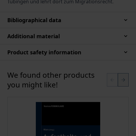
Tübingen und lehrt dort zum Migrationsrecht.
Bibliographical data
Additional material
Product safety information
We found other products
Press to skip carousel
you might like!