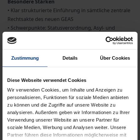
Besondere Stärken
• Klar strukturierte Einführung in sämtliche zentrale
Rechtsakte des neuen GEAS
• Schwerpunkte: Statusverordnung, Asyl‑ und
Migrationsmanagement‑Verordnung und
Asylverfahrensverordnung
• Auswirkungen auf das deutsche Asyl‑ und
Zustimmung
Details
Über Cookies
Aufenthaltsrecht (GEAS‑Anpassungsgesetz)
• Präzise Darstellung der maßgeblichen Stichtage
und Übergangsregelungen
Diese Webseite verwendet Cookies
• Einordnung aktueller unionsrechtlicher
Wir verwenden Cookies, um Inhalte und Anzeigen zu
Änderungsbeschlüsse bis Anfang 2026
personalisieren, Funktionen für soziale Medien anbieten
zu können und die Zugriffe auf unsere Website zu
• Offene unions‑ und verfassungsrechtliche
analysieren. Außerdem geben wir Informationen zu Ihrer
Problemlagen berücksichtigt
Verwendung unserer Website an unsere Partner für
soziale Medien, Werbung und Analysen weiter. Unsere
Auf einen Blick
Partner führen diese Informationen möglicherweise mit