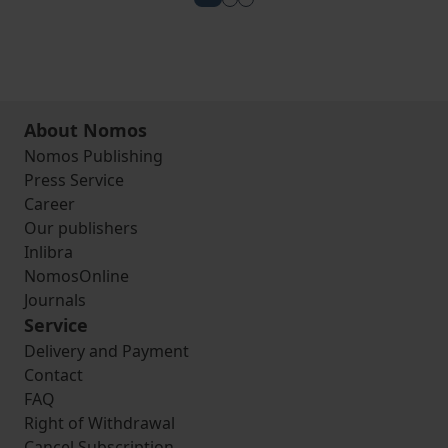
View more about Aufenthalts- un
View more about Gemeinsame
View more about Ausländer
About Nomos
Nomos Publishing
Press Service
Career
Our publishers
Inlibra
NomosOnline
Journals
Service
Delivery and Payment
Contact
FAQ
Right of Withdrawal
Cancel Subscription