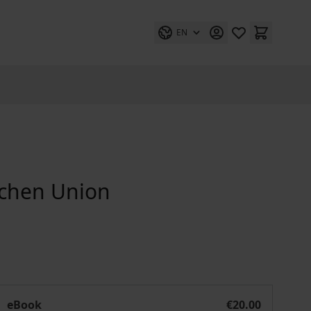
EN
schen Union
Die Normativität der Europäischen Union
eBook
€20.00