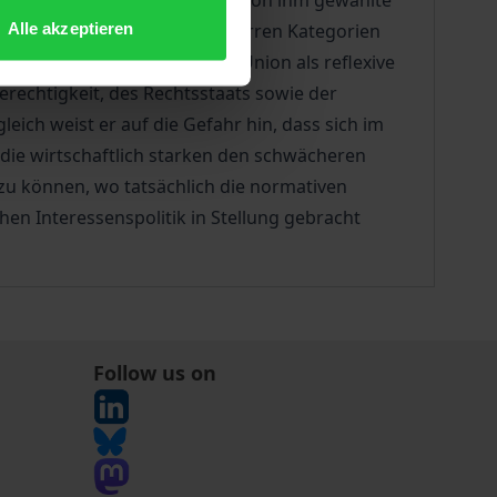
 lagen. Dabei ermöglicht der von ihm gewählte
Alle akzeptieren
t mehr auf die klassischen starren Kategorien
usbildung der Europäischen Union als reflexive
Gerechtigkeit, des Rechtsstaats sowie der
eich weist er auf die Gefahr hin, dass sich im
 die wirtschaftlich starken den schwächeren
u können, wo tatsächlich die normativen
hen Interessenspolitik in Stellung gebracht
Follow us on