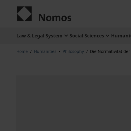
Skip to Content
Law & Legal System
Social Sciences
Humanit
Home
/
Humanities
/
Philosophy
/
Die Normativität de