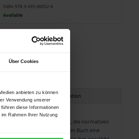
ISBN 978-3-495-86052-6
Available
 vary at checkout.
Über Cookies
 Medien anbieten zu können
Product safety information
hrer Verwendung unserer
 führen diese Informationen
ie im Rahmen Ihrer Nutzung
 es von besonderer Wichtigkeit, die normativen
O. Eriksen unternimmt in seinem Buch eine