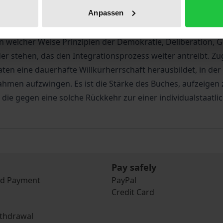
 die dem europäischen Integrationsprozess bisher zugrunde
Anpassen
spektive auf diesen Prozess. Diese Perspektive greift nich
stbestimmung zurück, sondern begreift die sukzessive Hera
, in welcher Weise Prinzipien der Demokratie, Deliberation, 
r stehen, das den Integrationsprozess weiter antreibt. Zugl
ten eine dauerhafte Willkürherrschaft herausbildet, in der
en aufzwingen. Es ist die Stärke des Buches, aufzeigen z
die gegen eine solche Rückkehr zur einer individualstaatlic
Pay safely
nd Payment
PayPal
Credit Card
ithdrawal