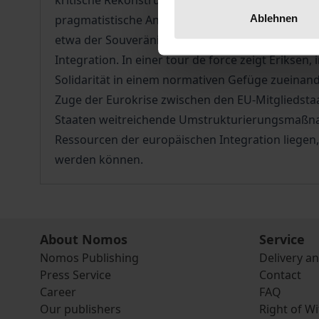
kritische Rekonstruktion derjenigen Prinzipien,
Ablehnen
pragmatistische Ansatz eine neue dynamische Per
etwa der Souveränität oder der politischen Selb
Integration. In einer tour de force zeigt Eriksen
Solidarität in einem normativen Gefüge zueinande
Zuge der Eurokrise zwischen den EU-Mitgliedstaa
Staaten weitreichende Umstrukturierungsmaßnahm
Ressourcen der europäischen Integration liegen, 
werden können.
About Nomos
Service
Nomos Publishing
Delivery a
Press Service
Contact
Career
FAQ
Our publishers
Right of W