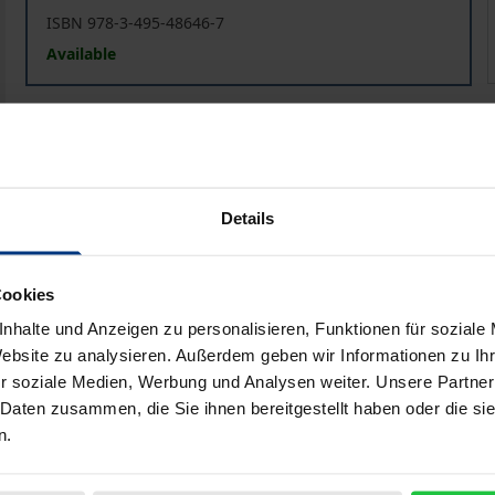
ISBN 978-3-495-48646-7
Available
Prices include VAT. Depending on the delivery address, VAT may
Add to Cart
Add to Wish List
Details
Delivery cost notice
Cookies
nhalte und Anzeigen zu personalisieren, Funktionen für soziale
Bibliographical data
Website zu analysieren. Außerdem geben wir Informationen zu I
r soziale Medien, Werbung und Analysen weiter. Unsere Partner
 Daten zusammen, die Sie ihnen bereitgestellt haben oder die s
er größten Krise seit ihrer Gründung. Angesichts dessen ist
n.
len politischen Organisation (erneut) zu bestimmen. Erik 