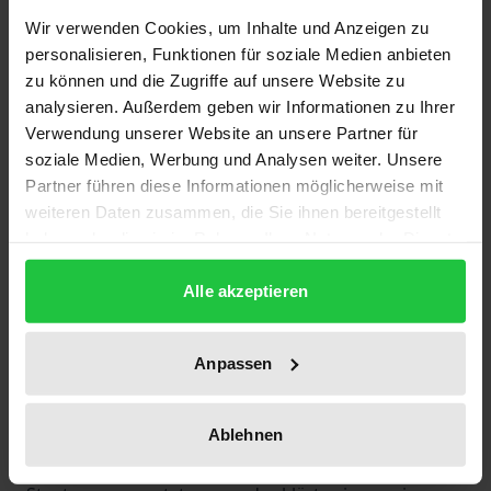
Wir verwenden Cookies, um Inhalte und Anzeigen zu
Die nukleare Abrüstung der Ukraine stellte
personalisieren, Funktionen für soziale Medien anbieten
angesichts des technischen Zustands der
zu können und die Zugriffe auf unsere Website zu
Atomwaffen eine Zwangsläufigkeit dar. Trotzdem
analysieren. Außerdem geben wir Informationen zu Ihrer
avancierte die Frage der Atomwaffen im Verlaufe
Verwendung unserer Website an unsere Partner für
der ukrainischen Nationen- und Staatsbildung zu
soziale Medien, Werbung und Analysen weiter. Unsere
einem innenpolitischen Streitpunkt und führte zu
Partner führen diese Informationen möglicherweise mit
weiteren Daten zusammen, die Sie ihnen bereitgestellt
Debatten über die zukünftige Ausrichtung und
haben oder die sie im Rahmen Ihrer Nutzung der Dienste
Durchführung der Außen- und Sicherheitspolitik.
gesammelt haben.
Die Fallstudie erläutert im Detail die Verhandlungen,
Alle akzeptieren
die zwischen Kiew, Moskau und Washington
stattgefunden haben und zeigt beispielhaft, wie
Anpassen
Sicherheitsfragen in der post-sowjetischen Ära
gelöst werden können. Darüber hinaus trägt das
Werk zum Verständnis für einen neuen Staat bei,
Ablehnen
der dem Druck Rußlands und der Vereinigten