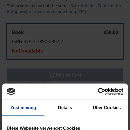
The product is part of the series
Schriften des Zentrum für
Europäische Integrationsforschung (ZEI)
Book
€50.00
ISBN 978-3-7890-6802-7
Not available
Add to Cart
Add to Wish List
Delivery cost notice
Zustimmung
Details
Über Cookies
Description
Diese Webseite verwendet Cookies