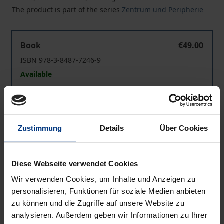
The product is part of the series
Zentrum und Peripherie
Die Ökonomisierung des Rechts
Book
€49.00
ISBN 978-3-8487-7246-9
Available
Die Ökonomisierung des Rechts
eBook
€49.00
ISBN 978-3-7489-1263-7
Zustimmung
Details
Über Cookies
Available
Diese Webseite verwendet Cookies
Prices include VAT. Depending on the delivery address, VAT
Wir verwenden Cookies, um Inhalte und Anzeigen zu
may vary at checkout.
personalisieren, Funktionen für soziale Medien anbieten
zu können und die Zugriffe auf unsere Website zu
Add to Cart
analysieren. Außerdem geben wir Informationen zu Ihrer