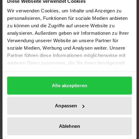
Diese Webseite verwendet Cookies
Prices include VAT. Depending on the delivery address, VAT
may vary at checkout.
Wir verwenden Cookies, um Inhalte und Anzeigen zu
personalisieren, Funktionen für soziale Medien anbieten
Add to Cart
zu können und die Zugriffe auf unsere Website zu
analysieren. Außerdem geben wir Informationen zu Ihrer
Add to Wish List
Verwendung unserer Website an unsere Partner für
Delivery cost notice
soziale Medien, Werbung und Analysen weiter. Unsere
Partner führen diese Informationen möglicherweise mit
weiteren Daten zusammen, die Sie ihnen bereitgestellt
haben oder die sie im Rahmen Ihrer Nutzung der Dienste
Description
gesammelt haben.
Alle akzeptieren
To distinguish between products that are not
protected by copyright and those that are, case law
Anpassen
is not only based on ‘persönliche geistige
Schöpfung’ (‘personal intellectual creation’), but also
Ablehnen
on whether a product is sufficiently individual. An
intersubjective understanding of the concept of