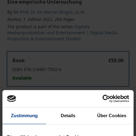
Eine empirische Untersuchung
By
RA Prof. Dr. Dr. Marcel Bisges
,
LL.M.
Nomos, 1. Edition 2022, 266 Pages
The product is part of the series
Digitale
Medienproduktion und Entertainment | Digital Media
Production & Entertainment Studies
Die persönliche geistige Schöpfung zwischen Rechtsp
Book
€59.00
ISBN 978-3-8487-7502-6
Available
Die persönliche geistige Schöpfung zwischen Rechtsp
eBook
€59.00
ISBN 978-3-7489-3289-5
Zustimmung
Details
Über Cookies
Available