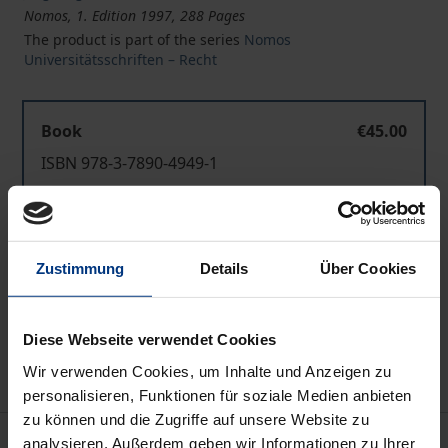
Nomos, 1. Edition 1997, 288 Pages
The product is part of the series
Nomos
Universitätsschriften – Recht
Book
€45.00
ISBN 978-3-7890-4949-1
Not available
Zustimmung
Details
Über Cookies
Add to Cart
Add to Wish List
Delivery cost notice
Diese Webseite verwendet Cookies
Wir verwenden Cookies, um Inhalte und Anzeigen zu
personalisieren, Funktionen für soziale Medien anbieten
zu können und die Zugriffe auf unsere Website zu
Description
analysieren. Außerdem geben wir Informationen zu Ihrer