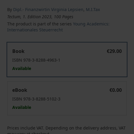
By
Dipl.- Finanzwirtin Virginia Lepsien
,
M.I.Tax
Tectum, 1. Edition 2023, 100 Pages
The product is part of the series
Young Academics:
Internationales Steuerrecht
Die Problembereiche und Zweifelsfragen bei der Umse
Book
€29.00
ISBN 978-3-8288-4963-1
Available
Die Problembereiche und Zweifelsfragen bei der Umse
eBook
€0.00
ISBN 978-3-8288-5102-3
Available
Prices include VAT. Depending on the delivery address, VAT
may vary at checkout.