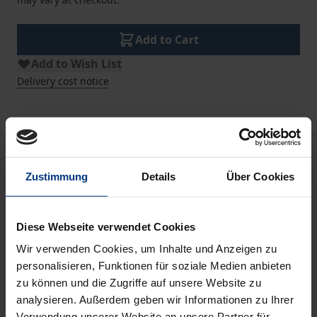
Add to Cart
Add to Wish List
Delivery cost notice
Description
Zustimmung
Details
Über Cookies
Section 4k EStG introduced rules to combat hybrid
arrangements. Many important questions remain
Diese Webseite verwendet Cookies
unanswered. Virginia Lepsien examines the
Wir verwenden Cookies, um Inhalte und Anzeigen zu
questions of interpretation of § 4k EStG and critically
personalisieren, Funktionen für soziale Medien anbieten
questions whether the legislator has achieved its
zu können und die Zugriffe auf unsere Website zu
original goal with this legal norm. In doing so, she
analysieren. Außerdem geben wir Informationen zu Ihrer
analyses undefined legal concepts and conflicts of
Verwendung unserer Website an unsere Partner für