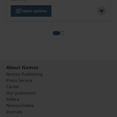
Select options
View more about Die ertrag- un
View more about Die Wirkun
About Nomos
Nomos Publishing
Press Service
Career
Our publishers
Inlibra
NomosOnline
Journals