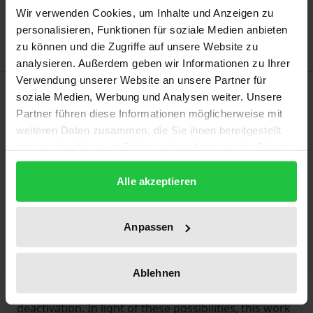
Add to Wish List
Wir verwenden Cookies, um Inhalte und Anzeigen zu
Delivery cost notice
personalisieren, Funktionen für soziale Medien anbieten
zu können und die Zugriffe auf unsere Website zu
analysieren. Außerdem geben wir Informationen zu Ihrer
Verwendung unserer Website an unsere Partner für
Description
soziale Medien, Werbung und Analysen weiter. Unsere
Partner führen diese Informationen möglicherweise mit
weiteren Daten zusammen, die Sie ihnen bereitgestellt
In the digital age, questions about the scope of
haben oder die sie im Rahmen Ihrer Nutzung der Dienste
product monitoring obligations arise in a new
gesammelt haben.
context. Smart products continuously generate data
Alle akzeptieren
about their condition, enabling manufacturers to
identify potential product hazards after they have
Anpassen
been placed on the market. In addition, the
digitalization and networking of these products
offer new opportunities for hazard prevention, such
Ablehnen
as targeted warnings, updates, or remote
deactivation. In light of these possibilities, this work