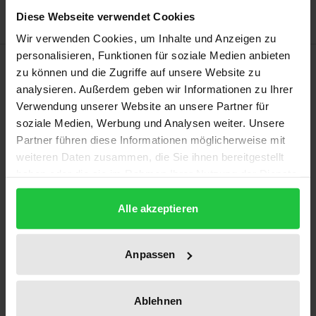
Diese Webseite verwendet Cookies
Wir verwenden Cookies, um Inhalte und Anzeigen zu
personalisieren, Funktionen für soziale Medien anbieten
Description
zu können und die Zugriffe auf unsere Website zu
analysieren. Außerdem geben wir Informationen zu Ihrer
Die Arbeit befasst sich in grundlegender Art und
Verwendung unserer Website an unsere Partner für
soziale Medien, Werbung und Analysen weiter. Unsere
Weise sowohl mit den verfassungsrechtlichen als
Partner führen diese Informationen möglicherweise mit
auch mit den völkerrechtlichen und
weiteren Daten zusammen, die Sie ihnen bereitgestellt
einfachgesetzlichen Implikationen des
haben oder die sie im Rahmen Ihrer Nutzung der Dienste
Elternkonflikts. Unter einem Elternkonflikt versteht
gesammelt haben.
der Verfasser nicht nur die konkrete
Alle akzeptieren
Auseinandersetzung zwischen Vater und Mutter,
sondern generell die bereits im Gesetz angelegte
Anpassen
abstrakte Kollisionslage zwischen verschiedenen
Personen, die sich auf das Elternrecht aus Art. 6 Abs.
Ablehnen
2 Satz 1 GG berufen können.