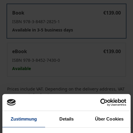
Die rechtliche Behandlung von Elternkonflikten
Book
€139.00
ISBN 978-3-8487-2825-1
Available in 3-5 business days
Die rechtliche Behandlung von Elternkonflikten
eBook
€139.00
ISBN 978-3-8452-7430-0
Available
Prices include VAT. Depending on the delivery address, VAT
may vary at checkout.
Add to Cart
Zustimmung
Details
Über Cookies
Add to Wish List
Delivery cost notice