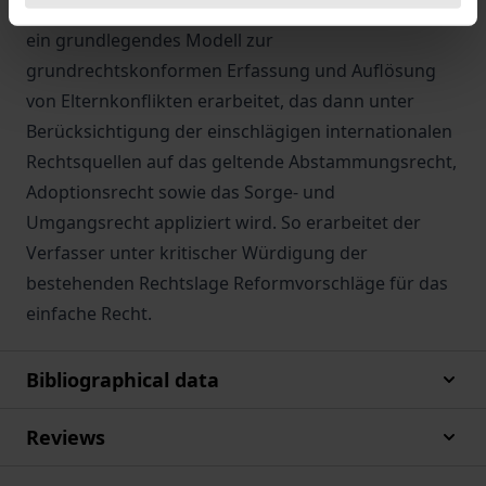
Anhand der verfassungsrechtlichen Wertungen wird
ein grundlegendes Modell zur
grundrechtskonformen Erfassung und Auflösung
von Elternkonflikten erarbeitet, das dann unter
Berücksichtigung der einschlägigen internationalen
Rechtsquellen auf das geltende Abstammungsrecht,
Adoptionsrecht sowie das Sorge- und
Umgangsrecht appliziert wird. So erarbeitet der
Verfasser unter kritischer Würdigung der
bestehenden Rechtslage Reformvorschläge für das
einfache Recht.
Bibliographical data
Reviews