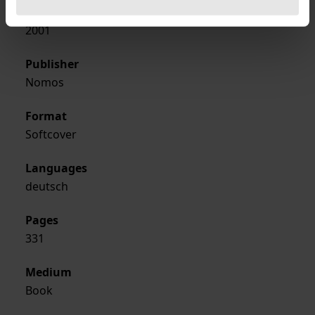
Year of Publication
2001
Publisher
Nomos
Format
Softcover
Languages
deutsch
Pages
331
Medium
Book