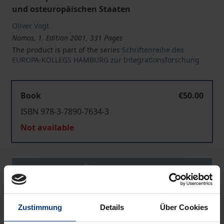
und osteuropäischen Staaten
Oliver Vogt
Nomos, 1. Edition 2001, 331 Pages
The product is part of the series
Schriftenreihe des
EUROPA-KOLLEGS HAMBURG zur Integrationsforschung
Book
€50.00
ISBN 978-3-7890-7634-3
Not available
Add to Cart
Add to Wish List
Delivery cost notice
Zustimmung
Details
Über Cookies