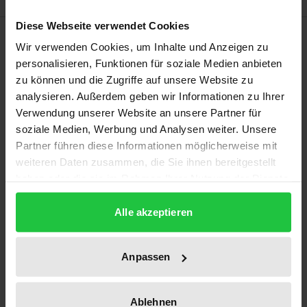
Diese Webseite verwendet Cookies
Bibliographical data
Wir verwenden Cookies, um Inhalte und Anzeigen zu
personalisieren, Funktionen für soziale Medien anbieten
zu können und die Zugriffe auf unsere Website zu
Edition
analysieren. Außerdem geben wir Informationen zu Ihrer
1
Verwendung unserer Website an unsere Partner für
soziale Medien, Werbung und Analysen weiter. Unsere
ISBN
Partner führen diese Informationen möglicherweise mit
978-3-7890-7634-3
weiteren Daten zusammen, die Sie ihnen bereitgestellt
haben oder die sie im Rahmen Ihrer Nutzung der Dienste
Subtitle
gesammelt haben.
Ein Beitrag zur Auslegung des Assoziationsrechts
Alle akzeptieren
der Europäischen Gemeinschaft mit den mittel-
und osteuropäischen Staaten
Anpassen
Publication Date
Dec 14, 2001
Ablehnen