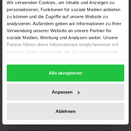
Wir verwenden Cookies, um Inhalte und Anzeigen zu
Add to Cart
personalisieren, Funktionen für soziale Medien anbieten
zu können und die Zugriffe auf unsere Website zu
Add to Wish List
analysieren. Außerdem geben wir Informationen zu Ihrer
Delivery cost notice
Verwendung unserer Website an unsere Partner für
soziale Medien, Werbung und Analysen weiter. Unsere
Partner führen diese Informationen möglicherweise mit
weiteren Daten zusammen, die Sie ihnen bereitgestellt
Description
haben oder die sie im Rahmen Ihrer Nutzung der Dienste
gesammelt haben.
Alle akzeptieren
The thesis subjects the use of alcohol and cannabis
to a comparative criminological and normative
examination. The criminological study analyzes
Anpassen
empirical findings on the extent and effects of the
consumption of alcohol and cannabis. The
Ablehnen
normative analysis examines the various (mainly
criminal) regulations on the consumption of or