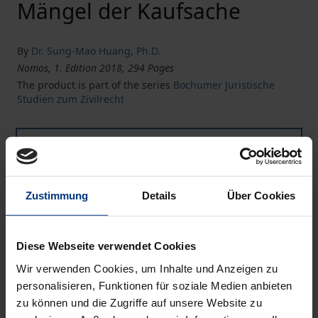
Mängel der Kaufsache
By
Dr. Sung-Mao Huang
,
Ph.D.
Nomos, 1. Edition 2018, 294 Pages
The product is part of the series
Bochumer Juristische
Studien zum Zivilrecht
Die Schadensersatzhaftung wegen anfänglicher Leistu
Book
€78.00
ISBN 978-3-8487-5031-3
Available
Zustimmung
Details
Über Cookies
Die Schadensersatzhaftung wegen anfänglicher Leistu
eBook
€78.00
Diese Webseite verwendet Cookies
ISBN 978-3-8452-9203-8
Wir verwenden Cookies, um Inhalte und Anzeigen zu
Available
personalisieren, Funktionen für soziale Medien anbieten
zu können und die Zugriffe auf unsere Website zu