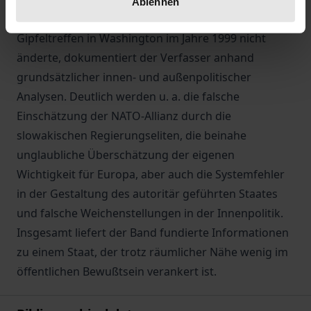
Ablehnen
Slowakei ablehnte und diese Meinung bis zum
Gipfeltreffen in Washington im Jahre 1999 nicht
änderte, dokumentiert der Verfasser anhand
grundsätzlicher innen- und außenpolitischer
Analysen. Deutlich werden u. a. die falsche
Einschätzung der NATO-Allianz durch die
slowakischen Regierungseliten, die beinahe
unglaubliche Überschätzung der eigenen
Wichtigkeit für Europa, aber auch die Systemfehler
in der Gestaltung des autoritär geführten Staates
und falsche Weichenstellungen in der Innenpolitik.
Insgesamt liefert der Band fundierte Informationen
zu einem Staat, der trotz räumlicher Nähe wenig im
öffentlichen Bewußtsein verankert ist.