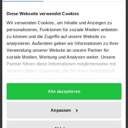
Delivery cost notice
Diese Webseite verwendet Cookies
Wir verwenden Cookies, um Inhalte und Anzeigen zu
personalisieren, Funktionen für soziale Medien anbieten
Description
zu können und die Zugriffe auf unsere Website zu
analysieren. Außerdem geben wir Informationen zu Ihrer
Der nach der Teilung der Tschechoslowakei im Jahre
Verwendung unserer Website an unsere Partner für
1993 entstandene neue Staat demonstrierte von
soziale Medien, Werbung und Analysen weiter. Unsere
Anfang an eine Selbstsicherheit, die zunächst von
Partner führen diese Informationen möglicherweise mit
weiteren Daten zusammen, die Sie ihnen bereitgestellt
großen Teilen der Bevölkerung geteilt wurde.
haben oder die sie im Rahmen Ihrer Nutzung der Dienste
Der Fortschritt in den Fragen der Integration in die
gesammelt haben.
EU und NATO wurde nach wenigen Jahren zu einem
Alle akzeptieren
Test, wie weit die Slowakei das Vertrauen Brüssels
gewinnen konnte. Warum dieses Vertrauen
Anpassen
praktisch vom Anfang an gering gewesen ist und
warum insbesondere die NATO auf dem
Gipfeltreffen in Madrid die Mitgliedschaft der